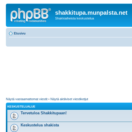
shakkitupa.munpalsta.net
Shakkiaiheista keskustelua
Etusivu
Näytä vastaamattomat viestit
•
Näytä aktiiviset viestiketjut
KESKUSTELUALUE
Tervetuloa Shakkitupaan!
Keskustelua shakista