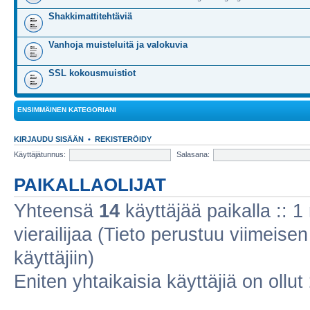
Shakkimattitehtäviä
Vanhoja muisteluitä ja valokuvia
SSL kokousmuistiot
ENSIMMÄINEN KATEGORIANI
KIRJAUDU SISÄÄN
•
REKISTERÖIDY
Käyttäjätunnus:
Salasana:
PAIKALLAOLIJAT
Yhteensä
14
käyttäjää paikalla :: 1 
vierailijaa (Tieto perustuu viimeisen 
käyttäjiin)
Eniten yhtaikaisia käyttäjiä on ollut