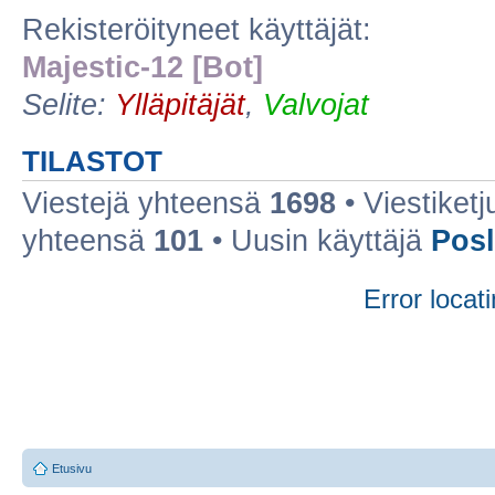
Rekisteröityneet käyttäjät:
Majestic-12 [Bot]
Selite:
Ylläpitäjät
,
Valvojat
TILASTOT
Viestejä yhteensä
1698
• Viestiket
yhteensä
101
• Uusin käyttäjä
Posl
Error locati
Etusivu