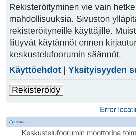
Rekisteröityminen vie vain hetken
mahdollisuuksia. Sivuston ylläpit
rekisteröityneille käyttäjille. Mu
liittyvät käytännöt ennen kirjau
keskustelufoorumin säännöt.
Käyttöehdot
|
Yksityisyyden s
Rekisteröidy
Error locati
Etusivu
Keskustelufoorumin moottorina toim