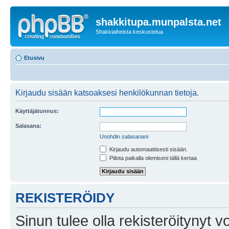
shakkitupa.munpalsta.net
Shakkiaiheista keskustelua
Etusivu
Kirjaudu sisään katsoaksesi henkilökunnan tietoja.
Käyttäjätunnus:
Salasana:
Unohdin salasanani
Kirjaudu automaattisesti sisään.
Piilota paikalla olemiseni tällä kertaa
REKISTERÖIDY
Sinun tulee olla rekisteröitynyt v