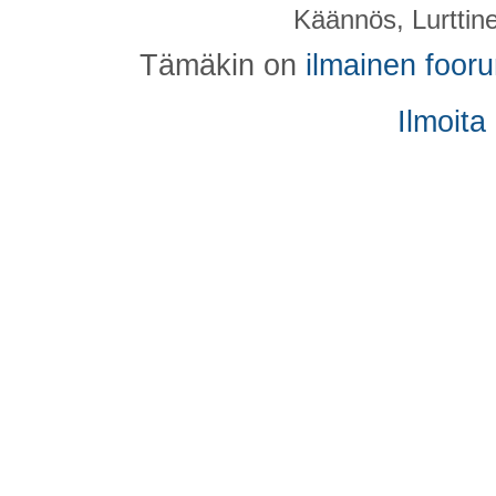
Käännös, Lurttin
Tämäkin on
ilmainen foor
Ilmoita