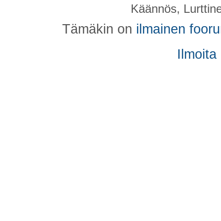
Käännös, Lurttin
Tämäkin on
ilmainen foor
Ilmoita