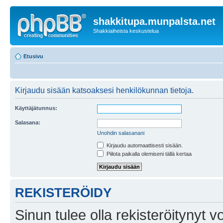
shakkitupa.munpalsta.net
Shakkiaiheista keskustelua
Etusivu
Kirjaudu sisään katsoaksesi henkilökunnan tietoja.
Käyttäjätunnus:
Salasana:
Unohdin salasanani
Kirjaudu automaattisesti sisään.
Piilota paikalla olemiseni tällä kertaa
REKISTERÖIDY
Sinun tulee olla rekisteröitynyt v