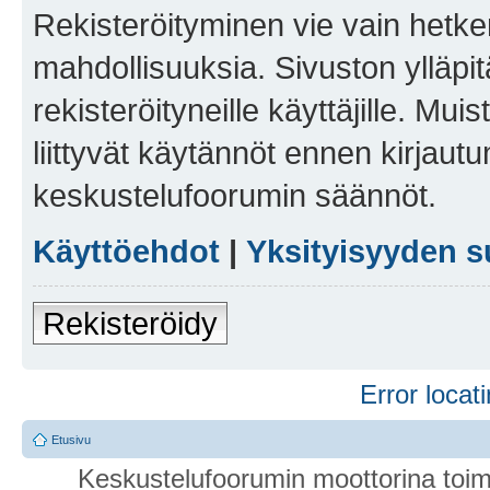
Rekisteröityminen vie vain hetken
mahdollisuuksia. Sivuston ylläpit
rekisteröityneille käyttäjille. Mu
liittyvät käytännöt ennen kirjau
keskustelufoorumin säännöt.
Käyttöehdot
|
Yksityisyyden s
Rekisteröidy
Error locati
Etusivu
Keskustelufoorumin moottorina toim