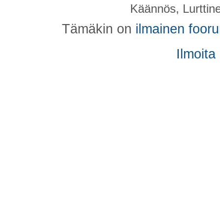
Käännös, Lurttin
Tämäkin on
ilmainen foor
Ilmoita