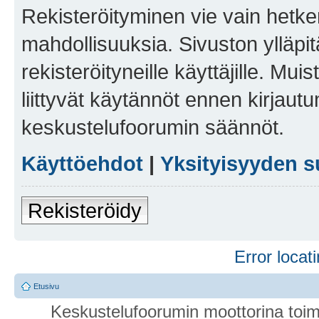
Rekisteröityminen vie vain hetken
mahdollisuuksia. Sivuston ylläpit
rekisteröityneille käyttäjille. Mu
liittyvät käytännöt ennen kirjau
keskustelufoorumin säännöt.
Käyttöehdot
|
Yksityisyyden s
Rekisteröidy
Error locati
Etusivu
Keskustelufoorumin moottorina toim