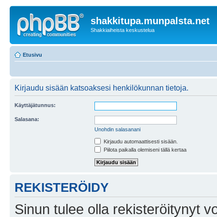
shakkitupa.munpalsta.net
Shakkiaiheista keskustelua
Etusivu
Kirjaudu sisään katsoaksesi henkilökunnan tietoja.
Käyttäjätunnus:
Salasana:
Unohdin salasanani
Kirjaudu automaattisesti sisään.
Piilota paikalla olemiseni tällä kertaa
REKISTERÖIDY
Sinun tulee olla rekisteröitynyt v