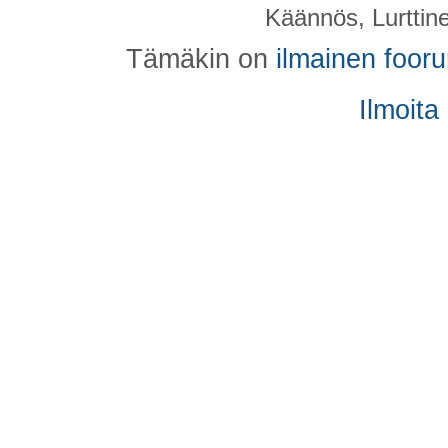
Käännös, Lurttin
Tämäkin on
ilmainen foor
Ilmoita