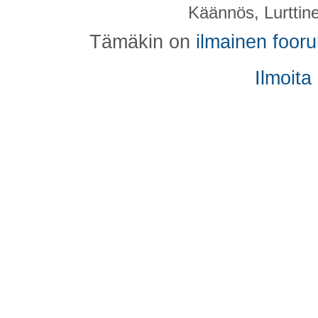
Käännös, Lurttin
Tämäkin on
ilmainen foor
Ilmoita