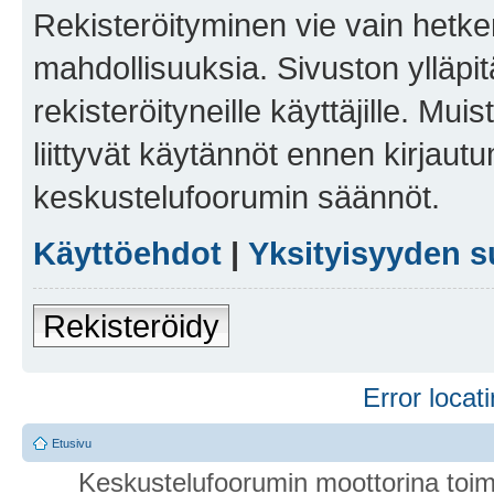
Rekisteröityminen vie vain hetken
mahdollisuuksia. Sivuston ylläpit
rekisteröityneille käyttäjille. Mu
liittyvät käytännöt ennen kirjau
keskustelufoorumin säännöt.
Käyttöehdot
|
Yksityisyyden s
Rekisteröidy
Error locati
Etusivu
Keskustelufoorumin moottorina toim