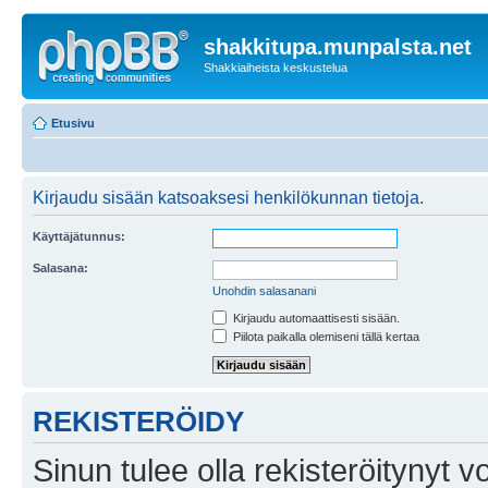
shakkitupa.munpalsta.net
Shakkiaiheista keskustelua
Etusivu
Kirjaudu sisään katsoaksesi henkilökunnan tietoja.
Käyttäjätunnus:
Salasana:
Unohdin salasanani
Kirjaudu automaattisesti sisään.
Piilota paikalla olemiseni tällä kertaa
REKISTERÖIDY
Sinun tulee olla rekisteröitynyt v