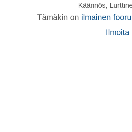
Käännös, Lurttin
Tämäkin on
ilmainen foor
Ilmoita