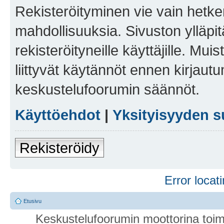
Rekisteröityminen vie vain hetken
mahdollisuuksia. Sivuston ylläpit
rekisteröityneille käyttäjille. Mu
liittyvät käytännöt ennen kirjau
keskustelufoorumin säännöt.
Käyttöehdot
|
Yksityisyyden s
Rekisteröidy
Error locati
Etusivu
Keskustelufoorumin moottorina toim