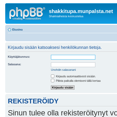
shakkitupa.munpalsta.net
Shakkiaiheista keskustelua
Etusivu
Kirjaudu sisään katsoaksesi henkilökunnan tietoja.
Käyttäjätunnus:
Salasana:
Unohdin salasanani
Kirjaudu automaattisesti sisään.
Piilota paikalla olemiseni tällä kertaa
REKISTERÖIDY
Sinun tulee olla rekisteröitynyt v