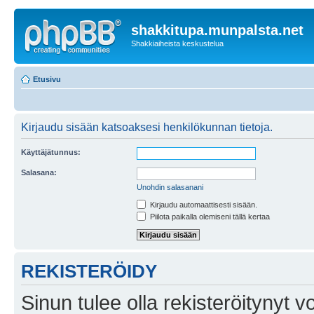
shakkitupa.munpalsta.net
Shakkiaiheista keskustelua
Etusivu
Kirjaudu sisään katsoaksesi henkilökunnan tietoja.
Käyttäjätunnus:
Salasana:
Unohdin salasanani
Kirjaudu automaattisesti sisään.
Piilota paikalla olemiseni tällä kertaa
REKISTERÖIDY
Sinun tulee olla rekisteröitynyt v