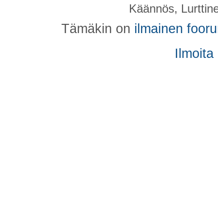
Käännös, Lurttin
Tämäkin on
ilmainen foor
Ilmoita