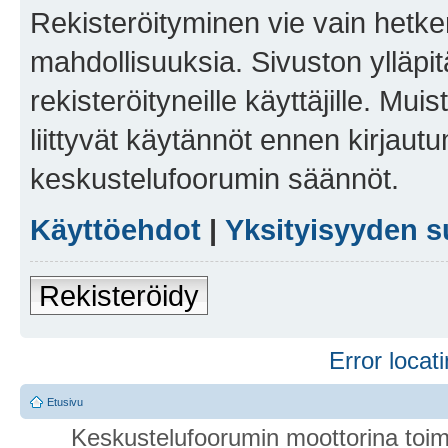
Rekisteröityminen vie vain hetken
mahdollisuuksia. Sivuston ylläpit
rekisteröityneille käyttäjille. Mu
liittyvät käytännöt ennen kirjau
keskustelufoorumin säännöt.
Käyttöehdot
|
Yksityisyyden s
Rekisteröidy
Error locati
Etusivu
Keskustelufoorumin moottorina toim