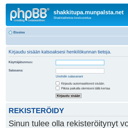
shakkitupa.munpalsta.net
Shakkiaiheista keskustelua
Etusivu
Kirjaudu sisään katsoaksesi henkilökunnan tietoja.
Käyttäjätunnus:
Salasana:
Unohdin salasanani
Kirjaudu automaattisesti sisään.
Piilota paikalla olemiseni tällä kertaa
REKISTERÖIDY
Sinun tulee olla rekisteröitynyt v