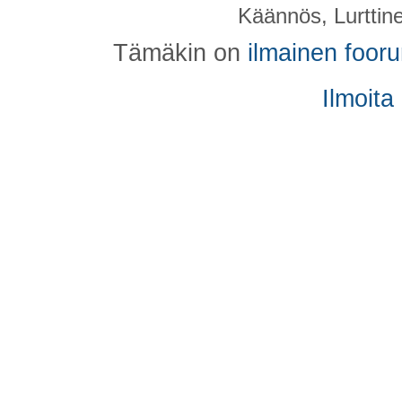
Käännös, Lurttin
Tämäkin on
ilmainen foor
Ilmoita