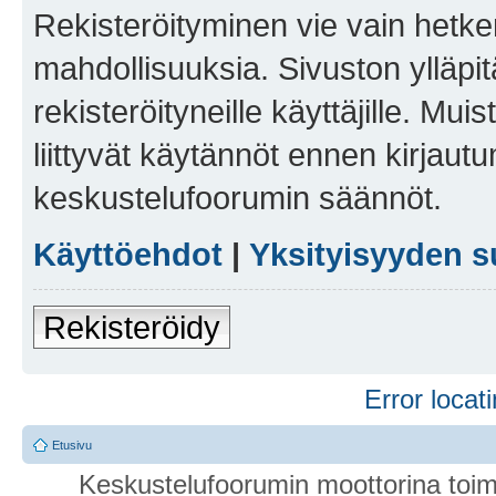
Rekisteröityminen vie vain hetken
mahdollisuuksia. Sivuston ylläpit
rekisteröityneille käyttäjille. Mu
liittyvät käytännöt ennen kirjau
keskustelufoorumin säännöt.
Käyttöehdot
|
Yksityisyyden s
Rekisteröidy
Error locati
Etusivu
Keskustelufoorumin moottorina toim