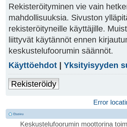
Rekisteröityminen vie vain hetken
mahdollisuuksia. Sivuston ylläpit
rekisteröityneille käyttäjille. Mu
liittyvät käytännöt ennen kirjau
keskustelufoorumin säännöt.
Käyttöehdot
|
Yksityisyyden s
Rekisteröidy
Error locati
Etusivu
Keskustelufoorumin moottorina toim