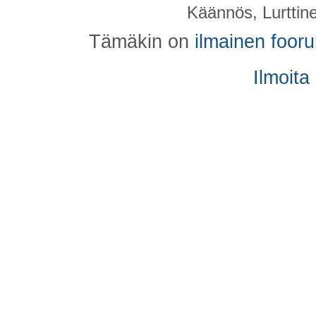
Käännös, Lurttin
Tämäkin on
ilmainen foor
Ilmoita