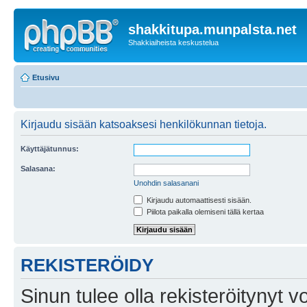
shakkitupa.munpalsta.net
Shakkiaiheista keskustelua
Etusivu
Kirjaudu sisään katsoaksesi henkilökunnan tietoja.
Käyttäjätunnus:
Salasana:
Unohdin salasanani
Kirjaudu automaattisesti sisään.
Piilota paikalla olemiseni tällä kertaa
REKISTERÖIDY
Sinun tulee olla rekisteröitynyt v