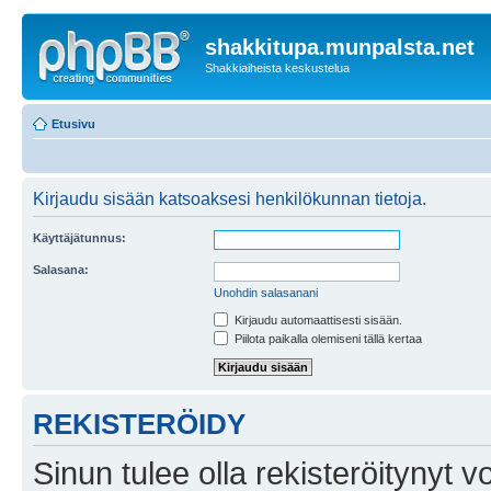
shakkitupa.munpalsta.net
Shakkiaiheista keskustelua
Etusivu
Kirjaudu sisään katsoaksesi henkilökunnan tietoja.
Käyttäjätunnus:
Salasana:
Unohdin salasanani
Kirjaudu automaattisesti sisään.
Piilota paikalla olemiseni tällä kertaa
REKISTERÖIDY
Sinun tulee olla rekisteröitynyt v