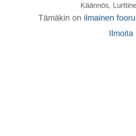
Käännös, Lurttin
Tämäkin on
ilmainen foor
Ilmoita