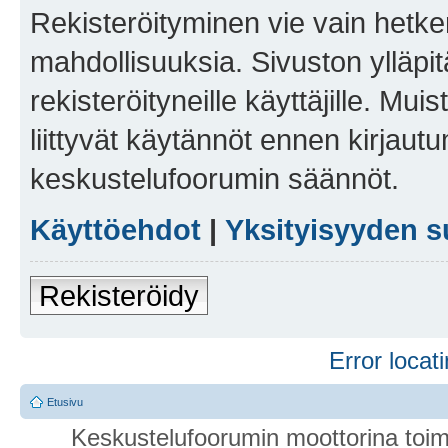
Rekisteröityminen vie vain hetken
mahdollisuuksia. Sivuston ylläpit
rekisteröityneille käyttäjille. Mu
liittyvät käytännöt ennen kirjau
keskustelufoorumin säännöt.
Käyttöehdot
|
Yksityisyyden s
Rekisteröidy
Error locati
Etusivu
Keskustelufoorumin moottorina toim