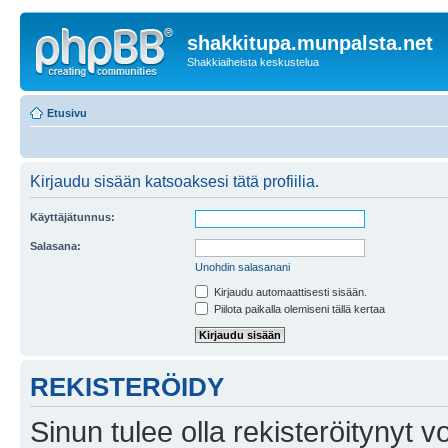
shakkitupa.munpalsta.net
Shakkiaiheista keskustelua
Etusivu
Kirjaudu sisään katsoaksesi tätä profiilia.
Käyttäjätunnus:
Salasana:
Unohdin salasanani
Kirjaudu automaattisesti sisään.
Piilota paikalla olemiseni tällä kertaa
REKISTERÖIDY
Sinun tulee olla rekisteröitynyt v