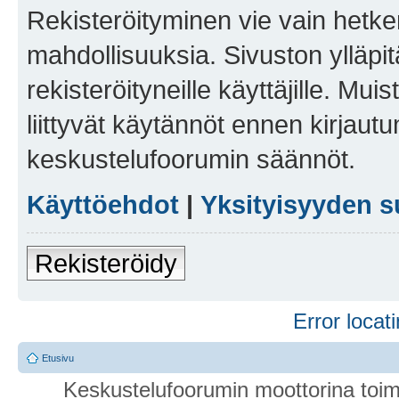
Rekisteröityminen vie vain hetken
mahdollisuuksia. Sivuston ylläpit
rekisteröityneille käyttäjille. Mu
liittyvät käytännöt ennen kirjau
keskustelufoorumin säännöt.
Käyttöehdot
|
Yksityisyyden s
Rekisteröidy
Error locati
Etusivu
Keskustelufoorumin moottorina toim