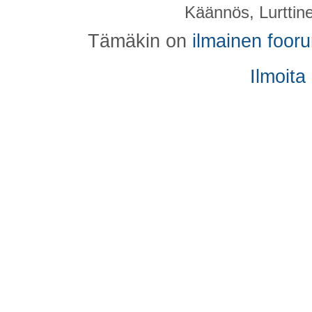
Käännös, Lurttin
Tämäkin on
ilmainen foor
Ilmoita