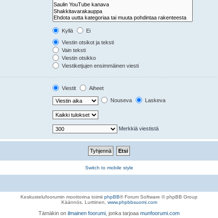
Kyllä
Ei
Viestin otsikot ja teksti
Vain teksti
Viestin otsikko
Viestiketjujen ensimmäinen viesti
Viestit
Aiheet
Nouseva
Laskeva
Merkkiä viestistä
Switch to mobile style
Keskustelufoorumin moottorina toimii
phpBB
® Forum Software © phpBB Group
Käännös, Lurttinen,
www.phpbbsuomi.com
Tämäkin on
ilmainen foorumi
, jonka tarjoaa
munfoorumi.com