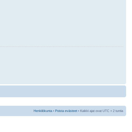
Henkilökunta
•
Poista evästeet
• Kaikki ajat ovat UTC + 2 tuntia