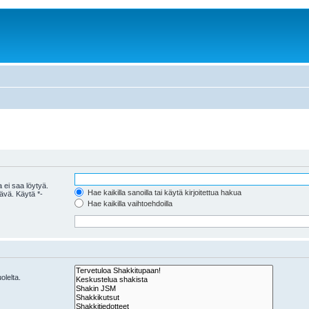
 ei saa löytyä.
Hae kaikilla sanoilla tai käytä kirjoitettua hakua
tävä. Käytä *-
Hae kaikilla vaihtoehdoilla
olelta.