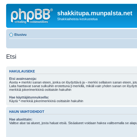
shakkitupa.munpalsta.net
Shakkiaiheista keskustelua
Etusivu
Etsi
HAKULAUSEKE
Etsi avainsanoja:
Aseta
+
merkki sanan eteen, jonka on löydyttävä ja
-
merkki sellaisen sanan eteen, jota
Laita haettavat sanat sulkuihin erotettuna
|
-merkillä, mikäli vain yhden sanan on löydyt
merkkiä jokerimerkkinä osittaisiin hakuihin
Hae käyttäjätunnuksella:
Käytä *-merkkiä jokerimerkkinä osittaisiin hakuihin
HAUN VAIHTOEHDOT
Hae alueittain:
Valitse alue tai alueet, josta haluat etsiä. Sisäalueet voidaan hakea valitsemalla se alapu