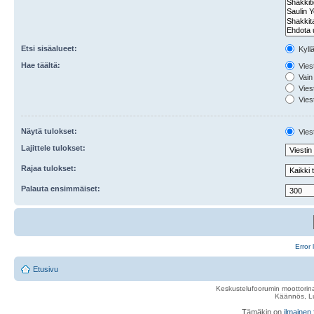
Etsi sisäalueet:
Kyll
Hae täältä:
Viest
Vain 
Viest
Viest
Näytä tulokset:
Viest
Lajittele tulokset:
Rajaa tulokset:
Palauta ensimmäiset:
Error 
Etusivu
Keskustelufoorumin moottorina
Käännös, Lu
Tämäkin on
ilmainen