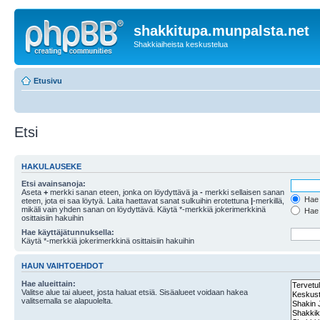
shakkitupa.munpalsta.net
Shakkiaiheista keskustelua
Etusivu
Etsi
HAKULAUSEKE
Etsi avainsanoja:
Aseta
+
merkki sanan eteen, jonka on löydyttävä ja
-
merkki sellaisen sanan
Hae k
eteen, jota ei saa löytyä. Laita haettavat sanat sulkuihin erotettuna
|
-merkillä,
mikäli vain yhden sanan on löydyttävä. Käytä *-merkkiä jokerimerkkinä
Hae k
osittaisiin hakuihin
Hae käyttäjätunnuksella:
Käytä *-merkkiä jokerimerkkinä osittaisiin hakuihin
HAUN VAIHTOEHDOT
Hae alueittain:
Valitse alue tai alueet, josta haluat etsiä. Sisäalueet voidaan hakea
valitsemalla se alapuolelta.