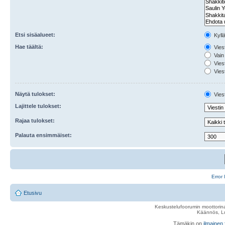
Etsi sisäalueet:
Kyll
Hae täältä:
Viest
Vain 
Viest
Viest
Näytä tulokset:
Viest
Lajittele tulokset:
Rajaa tulokset:
Palauta ensimmäiset:
Error 
Etusivu
Keskustelufoorumin moottorina
Käännös, Lu
Tämäkin on
ilmainen