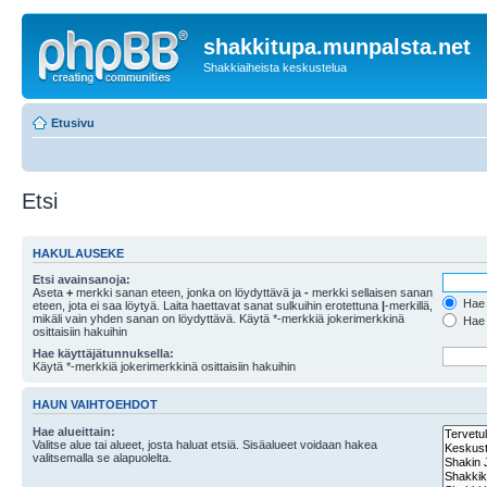
shakkitupa.munpalsta.net
Shakkiaiheista keskustelua
Etusivu
Etsi
HAKULAUSEKE
Etsi avainsanoja:
Aseta
+
merkki sanan eteen, jonka on löydyttävä ja
-
merkki sellaisen sanan
Hae k
eteen, jota ei saa löytyä. Laita haettavat sanat sulkuihin erotettuna
|
-merkillä,
mikäli vain yhden sanan on löydyttävä. Käytä *-merkkiä jokerimerkkinä
Hae k
osittaisiin hakuihin
Hae käyttäjätunnuksella:
Käytä *-merkkiä jokerimerkkinä osittaisiin hakuihin
HAUN VAIHTOEHDOT
Hae alueittain:
Valitse alue tai alueet, josta haluat etsiä. Sisäalueet voidaan hakea
valitsemalla se alapuolelta.