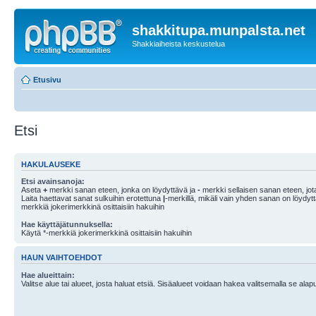
shakkitupa.munpalsta.net
Shakkiaiheista keskustelua
Etusivu
Etsi
HAKULAUSEKE
Etsi avainsanoja:
Aseta
+
merkki sanan eteen, jonka on löydyttävä ja
-
merkki sellaisen sanan eteen, jota
Laita haettavat sanat sulkuihin erotettuna
|
-merkillä, mikäli vain yhden sanan on löydyt
merkkiä jokerimerkkinä osittaisiin hakuihin
Hae käyttäjätunnuksella:
Käytä *-merkkiä jokerimerkkinä osittaisiin hakuihin
HAUN VAIHTOEHDOT
Hae alueittain:
Valitse alue tai alueet, josta haluat etsiä. Sisäalueet voidaan hakea valitsemalla se alapu