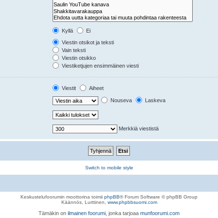
Kyllä
Ei
Viestin otsikot ja teksti
Vain teksti
Viestin otsikko
Viestiketjujen ensimmäinen viesti
Viestit
Aiheet
Nouseva
Laskeva
Merkkiä viestistä
Switch to mobile style
Keskustelufoorumin moottorina toimii
phpBB
® Forum Software © phpBB Group
Käännös, Lurttinen,
www.phpbbsuomi.com
Tämäkin on
ilmainen foorumi
, jonka tarjoaa
munfoorumi.com