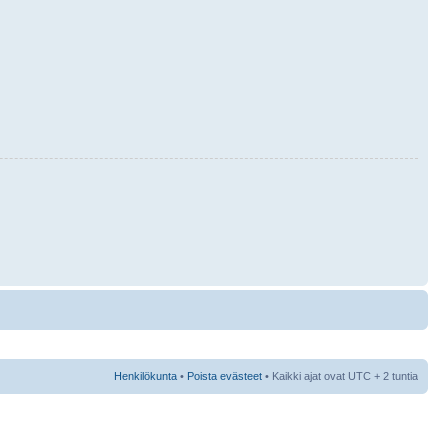
Henkilökunta
•
Poista evästeet
• Kaikki ajat ovat UTC + 2 tuntia