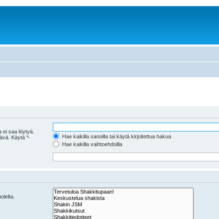
 ei saa löytyä.
Hae kaikilla sanoilla tai käytä kirjoitettua hakua
tävä. Käytä *-
Hae kaikilla vaihtoehdoilla
olelta.