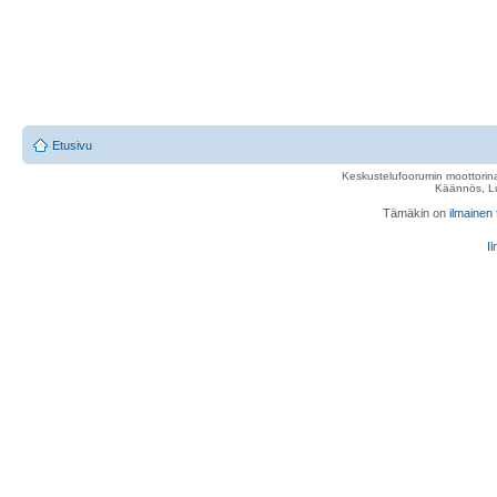
Etusivu
Keskustelufoorumin moottorina
Käännös, Lu
Tämäkin on
ilmainen
Il