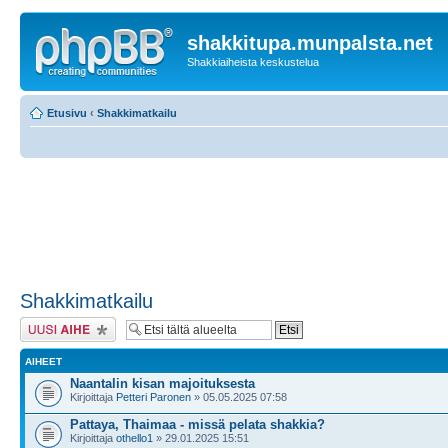
shakkitupa.munpalsta.net
Shakkiaiheista keskustelua
Etusivu
‹
Shakkimatkailu
Shakkimatkailu
Lähetä uusi viesti
AIHEET
Naantalin kisan majoituksesta
Kirjoittaja
Petteri Paronen
» 05.05.2025 07:58
Pattaya, Thaimaa - missä pelata shakkia?
Kirjoittaja
othello1
» 29.01.2025 15:51