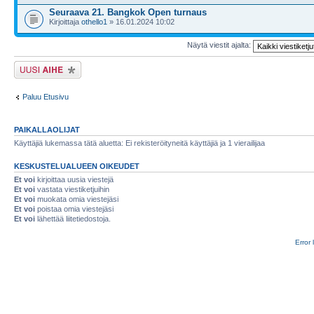
Seuraava 21. Bangkok Open turnaus
Kirjoittaja
othello1
» 16.01.2024 10:02
Näytä viestit ajalta:
Lähetä uusi viesti
Paluu Etusivu
PAIKALLAOLIJAT
Käyttäjiä lukemassa tätä aluetta: Ei rekisteröityneitä käyttäjiä ja 1 vierailijaa
KESKUSTELUALUEEN OIKEUDET
Et voi
kirjoittaa uusia viestejä
Et voi
vastata viestiketjuihin
Et voi
muokata omia viestejäsi
Et voi
poistaa omia viestejäsi
Et voi
lähettää liitetiedostoja.
Error 