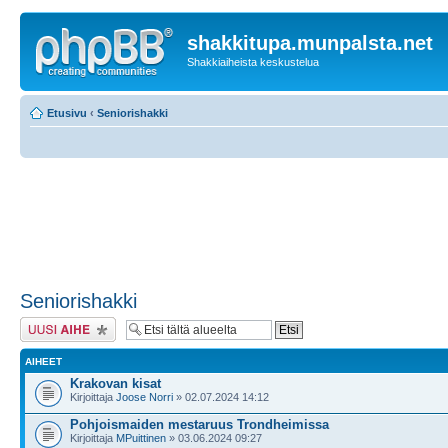
shakkitupa.munpalsta.net
Shakkiaiheista keskustelua
Etusivu
‹
Seniorishakki
Seniorishakki
Lähetä uusi viesti
AIHEET
Krakovan kisat
Kirjoittaja
Joose Norri
» 02.07.2024 14:12
Pohjoismaiden mestaruus Trondheimissa
Kirjoittaja
MPuittinen
» 03.06.2024 09:27