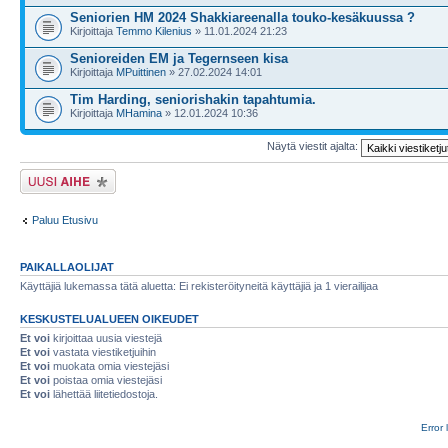
Seniorien HM 2024 Shakkiareenalla touko-kesäkuussa ?
Kirjoittaja
Temmo Kilenius
» 11.01.2024 21:23
Senioreiden EM ja Tegernseen kisa
Kirjoittaja
MPuittinen
» 27.02.2024 14:01
Tim Harding, seniorishakin tapahtumia.
Kirjoittaja
MHamina
» 12.01.2024 10:36
Näytä viestit ajalta:
Lähetä uusi viesti
Paluu Etusivu
PAIKALLAOLIJAT
Käyttäjiä lukemassa tätä aluetta: Ei rekisteröityneitä käyttäjiä ja 1 vierailijaa
KESKUSTELUALUEEN OIKEUDET
Et voi
kirjoittaa uusia viestejä
Et voi
vastata viestiketjuihin
Et voi
muokata omia viestejäsi
Et voi
poistaa omia viestejäsi
Et voi
lähettää liitetiedostoja.
Error 