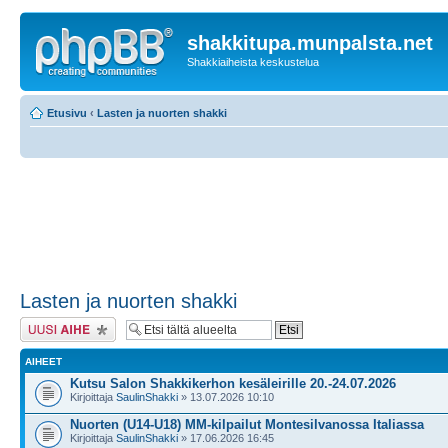
shakkitupa.munpalsta.net
Shakkiaiheista keskustelua
Etusivu
‹
Lasten ja nuorten shakki
Lasten ja nuorten shakki
Lähetä uusi viesti
AIHEET
Kutsu Salon Shakkikerhon kesäleirille 20.-24.07.2026
Kirjoittaja
SaulinShakki
» 13.07.2026 10:10
Nuorten (U14-U18) MM-kilpailut Montesilvanossa Italiassa
Kirjoittaja
SaulinShakki
» 17.06.2026 16:45