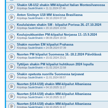
Shakin U8-U12 shakin MM-kilpailut Italian Montesilvanossa
Kirjoittaja
SaulinShakki
» 11.11.2024 07:46
Anton Sinitsyn U18 MM kisoissa Brasiliassa
Kirjoittaja
SaulinShakki
» 30.10.2024 07:18
Koululaisten shakin SM - kilpailut Porissa 26.-27.10.2024
Kirjoittaja
SaulinShakki
» 20.10.2024 13:56
Koulujoukkueiden PM-kilpailut Norjassa 13.-15.9.2024
Kirjoittaja
SaulinShakki
» 08.09.2024 19:33
Shakin nuorten EM kilpailut Prahassa
Kirjoittaja
SaulinShakki
» 24.08.2024 07:39
Nuorten PM kilpailut Suomessa 16.-18.2.2024 Päivölässä
Kirjoittaja
SaulinShakki
» 15.02.2024 23:21
Tyttöjen shakin PM kilpailut huhtikuun 2024 lopulla
Kirjoittaja
SaulinShakki
» 01.02.2024 22:58
Shakin opetusta nuorille Suomessa tarjoavat
Kirjoittaja
SaulinShakki
» 11.01.2024 08:57
Nuorten (U14-U18) shakin MM-kilpailut Albaniassa
Kirjoittaja
SaulinShakki
» 04.10.2025 11:17
Nuorten (U14-U18) shakin MM-kilpailut Albaniassa
Kirjoittaja
SaulinShakki
» 04.10.2025 11:17
Nuorten (U14-U18) shakin MM-kilpailut Albaniassa
Kirjoittaja
SaulinShakki
» 04.10.2025 11:17