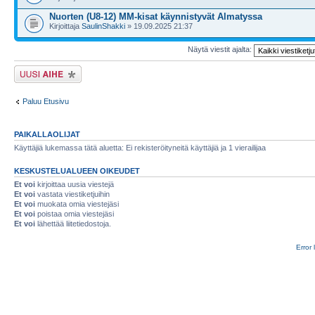
Nuorten (U8-12) MM-kisat käynnistyvät Almatyssa
Kirjoittaja
SaulinShakki
» 19.09.2025 21:37
Näytä viestit ajalta:
Lähetä uusi viesti
Paluu Etusivu
PAIKALLAOLIJAT
Käyttäjiä lukemassa tätä aluetta: Ei rekisteröityneitä käyttäjiä ja 1 vierailijaa
KESKUSTELUALUEEN OIKEUDET
Et voi
kirjoittaa uusia viestejä
Et voi
vastata viestiketjuihin
Et voi
muokata omia viestejäsi
Et voi
poistaa omia viestejäsi
Et voi
lähettää liitetiedostoja.
Error 