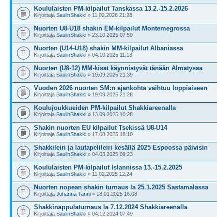
Koululaisten PM-kilpailut Tanskassa 13.2.-15.2.2026
Kirjoittaja
SaulinShakki
» 11.02.2026 21:28
Nuorten U8-U18 shakin EM-kilpailut Montemegrossa
Kirjoittaja
SaulinShakki
» 23.10.2025 07:50
Nuorten (U14-U18) shakin MM-kilpailut Albaniassa
Kirjoittaja
SaulinShakki
» 04.10.2025 11:18
Nuorten (U8-12) MM-kisat käynnistyvät tänään Almatyssa
Kirjoittaja
SaulinShakki
» 19.09.2025 21:39
Vuoden 2026 nuorten SM:n ajankohta vaihtuu loppiaiseen
Kirjoittaja
SaulinShakki
» 19.09.2025 21:28
Koulujoukkueiden PM-kilpailut Shakkiareenalla
Kirjoittaja
SaulinShakki
» 13.09.2025 10:28
Shakin nuorten EU kilpailut Tsekissä U8-U14
Kirjoittaja
SaulinShakki
» 17.08.2025 18:10
Shakkileiri ja lautapelileiri kesällä 2025 Espoossa päivisin
Kirjoittaja
SaulinShakki
» 04.03.2025 09:23
Koululaisten PM-kilpailut Islannissa 13.-15.2.2025
Kirjoittaja
SaulinShakki
» 11.02.2025 12:24
Nuorten nopean shakin turnaus la 25.1.2025 Sastamalassa
Kirjoittaja
Johanna Tanni
» 18.01.2025 16:08
Shakkinappulaturnaus la 7.12.2024 Shakkiareenalla
Kirjoittaja
SaulinShakki
» 04.12.2024 07:49