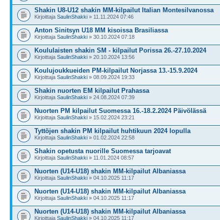
Shakin U8-U12 shakin MM-kilpailut Italian Montesilvanossa
Kirjoittaja
SaulinShakki
» 11.11.2024 07:46
Anton Sinitsyn U18 MM kisoissa Brasiliassa
Kirjoittaja
SaulinShakki
» 30.10.2024 07:18
Koululaisten shakin SM - kilpailut Porissa 26.-27.10.2024
Kirjoittaja
SaulinShakki
» 20.10.2024 13:56
Koulujoukkueiden PM-kilpailut Norjassa 13.-15.9.2024
Kirjoittaja
SaulinShakki
» 08.09.2024 19:33
Shakin nuorten EM kilpailut Prahassa
Kirjoittaja
SaulinShakki
» 24.08.2024 07:39
Nuorten PM kilpailut Suomessa 16.-18.2.2024 Päivölässä
Kirjoittaja
SaulinShakki
» 15.02.2024 23:21
Tyttöjen shakin PM kilpailut huhtikuun 2024 lopulla
Kirjoittaja
SaulinShakki
» 01.02.2024 22:58
Shakin opetusta nuorille Suomessa tarjoavat
Kirjoittaja
SaulinShakki
» 11.01.2024 08:57
Nuorten (U14-U18) shakin MM-kilpailut Albaniassa
Kirjoittaja
SaulinShakki
» 04.10.2025 11:17
Nuorten (U14-U18) shakin MM-kilpailut Albaniassa
Kirjoittaja
SaulinShakki
» 04.10.2025 11:17
Nuorten (U14-U18) shakin MM-kilpailut Albaniassa
Kirjoittaja
SaulinShakki
» 04.10.2025 11:17