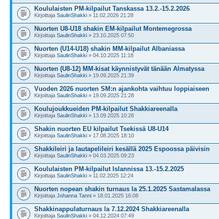
Koululaisten PM-kilpailut Tanskassa 13.2.-15.2.2026
Kirjoittaja
SaulinShakki
» 11.02.2026 21:28
Nuorten U8-U18 shakin EM-kilpailut Montemegrossa
Kirjoittaja
SaulinShakki
» 23.10.2025 07:50
Nuorten (U14-U18) shakin MM-kilpailut Albaniassa
Kirjoittaja
SaulinShakki
» 04.10.2025 11:18
Nuorten (U8-12) MM-kisat käynnistyvät tänään Almatyssa
Kirjoittaja
SaulinShakki
» 19.09.2025 21:39
Vuoden 2026 nuorten SM:n ajankohta vaihtuu loppiaiseen
Kirjoittaja
SaulinShakki
» 19.09.2025 21:28
Koulujoukkueiden PM-kilpailut Shakkiareenalla
Kirjoittaja
SaulinShakki
» 13.09.2025 10:28
Shakin nuorten EU kilpailut Tsekissä U8-U14
Kirjoittaja
SaulinShakki
» 17.08.2025 18:10
Shakkileiri ja lautapelileiri kesällä 2025 Espoossa päivisin
Kirjoittaja
SaulinShakki
» 04.03.2025 09:23
Koululaisten PM-kilpailut Islannissa 13.-15.2.2025
Kirjoittaja
SaulinShakki
» 11.02.2025 12:24
Nuorten nopean shakin turnaus la 25.1.2025 Sastamalassa
Kirjoittaja
Johanna Tanni
» 18.01.2025 16:08
Shakkinappulaturnaus la 7.12.2024 Shakkiareenalla
Kirjoittaja
SaulinShakki
» 04.12.2024 07:49