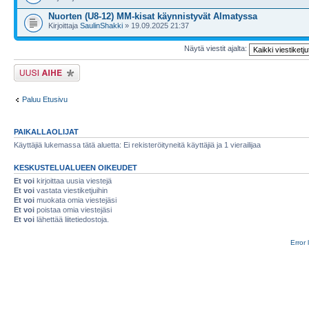
Nuorten (U8-12) MM-kisat käynnistyvät Almatyssa
Kirjoittaja
SaulinShakki
» 19.09.2025 21:37
Näytä viestit ajalta:
Lähetä uusi viesti
Paluu Etusivu
PAIKALLAOLIJAT
Käyttäjiä lukemassa tätä aluetta: Ei rekisteröityneitä käyttäjiä ja 1 vierailijaa
KESKUSTELUALUEEN OIKEUDET
Et voi
kirjoittaa uusia viestejä
Et voi
vastata viestiketjuihin
Et voi
muokata omia viestejäsi
Et voi
poistaa omia viestejäsi
Et voi
lähettää liitetiedostoja.
Error 