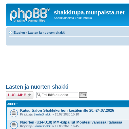
shakkitupa.munpalsta.net
Shakkiaiheista keskustelua
Etusivu
‹
Lasten ja nuorten shakki
Lasten ja nuorten shakki
Lähetä uusi viesti
AIHEET
Kutsu Salon Shakkikerhon kesäleirille 20.-24.07.2026
Kirjoittaja
SaulinShakki
» 13.07.2026 10:10
Nuorten (U14-U18) MM-kilpailut Montesilvanossa Italiassa
Kirjoittaja
SaulinShakki
» 17.06.2026 16:45