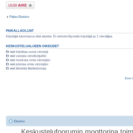
Lähetä uusi viesti
Paluu Etusivu
PAIKALLAOLIJAT
Käyttäjiä lukemassa tätä aluetta: Ei rekisteröityneitä käyttäjiä ja 1 vierailijaa
KESKUSTELUALUEEN OIKEUDET
Et voi
kirjoittaa uusia viestejä
Et voi
vastata viestiketjuihin
Et voi
muokata omia viestejäsi
Et voi
poistaa omia viestejäsi
Et voi
lähettää liitetiedostoja.
Error 
Etusivu
Keskustelufoorumin moottorina toim