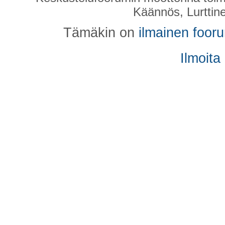
Käännös, Lurttin
Tämäkin on
ilmainen foor
Ilmoita