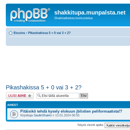
shakkitupa.munpalsta.net
Shakkiaiheista keskustelua
Etusivu
‹
Pikashakissa 5 + 0 vai 3 + 2?
Pikashakissa 5 + 0 vai 3 + 2?
Lähetä uusi viesti
AIHEET
Pitäisikö tehdä kysely elokuun jblixtien peliformaatista!?
Kirjoittaja
SaulinShakki
» 13.01.2024 06:55
Näytä viestit ajalta: