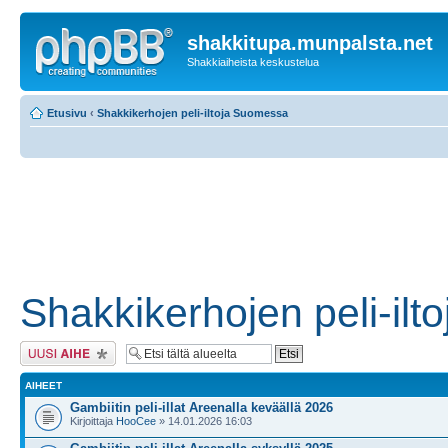
shakkitupa.munpalsta.net
Shakkiaiheista keskustelua
Etusivu
‹
Shakkikerhojen peli-iltoja Suomessa
Shakkikerhojen peli-il
Lähetä uusi viesti
AIHEET
Gambiitin peli-illat Areenalla keväällä 2026
Kirjoittaja
HooCee
» 14.01.2026 16:03