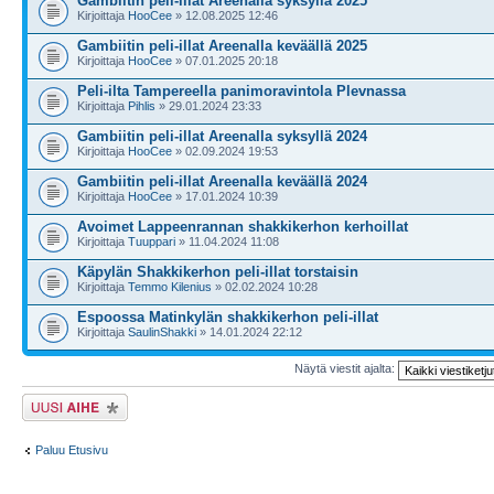
Gambiitin peli-illat Areenalla syksyllä 2025
Kirjoittaja
HooCee
» 12.08.2025 12:46
Gambiitin peli-illat Areenalla keväällä 2025
Kirjoittaja
HooCee
» 07.01.2025 20:18
Peli-ilta Tampereella panimoravintola Plevnassa
Kirjoittaja
Pihlis
» 29.01.2024 23:33
Gambiitin peli-illat Areenalla syksyllä 2024
Kirjoittaja
HooCee
» 02.09.2024 19:53
Gambiitin peli-illat Areenalla keväällä 2024
Kirjoittaja
HooCee
» 17.01.2024 10:39
Avoimet Lappeenrannan shakkikerhon kerhoillat
Kirjoittaja
Tuuppari
» 11.04.2024 11:08
Käpylän Shakkikerhon peli-illat torstaisin
Kirjoittaja
Temmo Kilenius
» 02.02.2024 10:28
Espoossa Matinkylän shakkikerhon peli-illat
Kirjoittaja
SaulinShakki
» 14.01.2024 22:12
Näytä viestit ajalta:
Lähetä uusi viesti
Paluu Etusivu