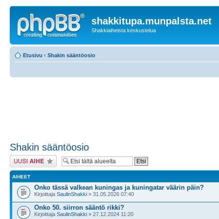
shakkitupa.munpalsta.net
Shakkiaiheista keskustelua
Etusivu
‹
Shakin sääntöosio
Shakin sääntöosio
Lähetä uusi viesti
AIHEET
Onko tässä valkean kuningas ja kuningatar väärin päin?
Kirjoittaja
SaulinShakki
» 31.05.2026 07:40
Onko 50. siirron sääntö rikki?
Kirjoittaja
SaulinShakki
» 27.12.2024 11:20