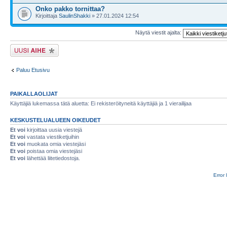
Onko pakko tornittaa?
Kirjoittaja
SaulinShakki
» 27.01.2024 12:54
Näytä viestit ajalta:
Lähetä uusi viesti
Paluu Etusivu
PAIKALLAOLIJAT
Käyttäjiä lukemassa tätä aluetta: Ei rekisteröityneitä käyttäjiä ja 1 vierailijaa
KESKUSTELUALUEEN OIKEUDET
Et voi
kirjoittaa uusia viestejä
Et voi
vastata viestiketjuihin
Et voi
muokata omia viestejäsi
Et voi
poistaa omia viestejäsi
Et voi
lähettää liitetiedostoja.
Error 