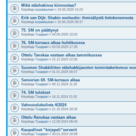
Mikä etäshakissa kiinnostaa?
Kirjoittaja
turpaduunari
» 19.06.2025 14:23
Erik van Dijk: Shakin evoluutio: ihmisälystä tietokonemesta
Kirjoittaja
turpaduunari
» 10.06.2025 09:37
75. SM on päättynyt
Kirjoittaja
Tuuppari
» 04.06.2025 10:03
76. SM-turnaus alkaa huhtikuussa
Kirjoittaja
Tuuppari
» 03.03.2025 17:35
Ottelu Tanskaa vastaan alkaa tammikuussa
Kirjoittaja
Tuuppari
» 22.12.2024 22:00
Suomen Shakkiliiton etäshakkijaoston toimintakertomus vuo
Kirjoittaja
Tuuppari
» 01.01.2025 00:07
Seniorien 69. SM-turnaus alkaa
Kirjoittaja
Tuuppari
» 09.12.2024 11:25
74. SM tulokset
Kirjoittaja
Tuuppari
» 16.11.2024 21:02
Vahvuuslukulista 4/2024
Kirjoittaja
Tuuppari
» 21.10.2024 18:26
Ottelu Ranskaa vastaan alkaa
Kirjoittaja
Tuuppari
» 12.09.2024 08:40
Kaupalliset ”kirjepeli”serverit
Kirjoittaja
Tuuppari
» 30.01.2024 20:08