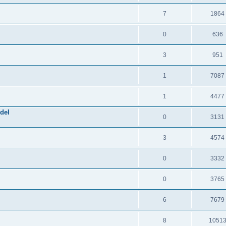
7
1864
0
636
3
951
1
7087
1
4477
del
0
3131
3
4574
0
3332
0
3765
6
7679
8
1051