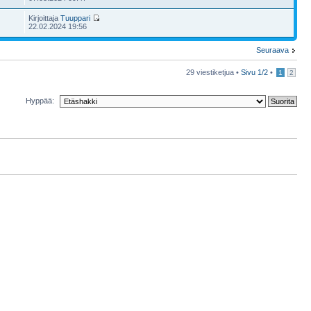
Kirjoittaja
Tuuppari
22.02.2024 19:56
Seuraava
29 viestiketjua •
Sivu
1
/
2
•
1
2
Hyppää: