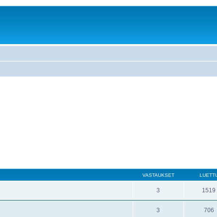
VASTAUKSET
LUETT
3
1519
3
706