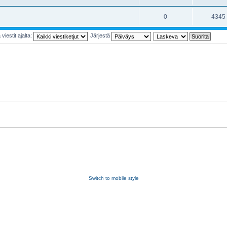
0
4345
viestit ajalta:
Järjestä
Switch to mobile style