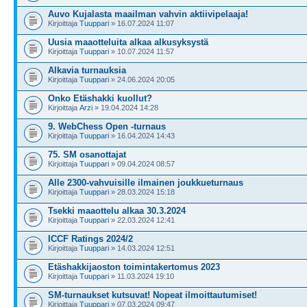
Auvo Kujalasta maailman vahvin aktiivipelaaja!
Kirjoittaja
Tuuppari
» 16.07.2024 11:07
Uusia maaotteluita alkaa alkusyksystä
Kirjoittaja
Tuuppari
» 10.07.2024 11:57
Alkavia turnauksia
Kirjoittaja
Tuuppari
» 24.06.2024 20:05
Onko Etäshakki kuollut?
Kirjoittaja
Arzi
» 19.04.2024 14:28
9. WebChess Open -turnaus
Kirjoittaja
Tuuppari
» 16.04.2024 14:43
75. SM osanottajat
Kirjoittaja
Tuuppari
» 09.04.2024 08:57
Alle 2300-vahvuisille ilmainen joukkueturnaus
Kirjoittaja
Tuuppari
» 28.03.2024 15:18
Tsekki maaottelu alkaa 30.3.2024
Kirjoittaja
Tuuppari
» 22.03.2024 12:41
ICCF Ratings 2024/2
Kirjoittaja
Tuuppari
» 14.03.2024 12:51
Etäshakkijaoston toimintakertomus 2023
Kirjoittaja
Tuuppari
» 11.03.2024 19:10
SM-turnaukset kutsuvat! Nopeat ilmoittautumiset!
Kirjoittaja
Tuuppari
» 07.03.2024 09:47