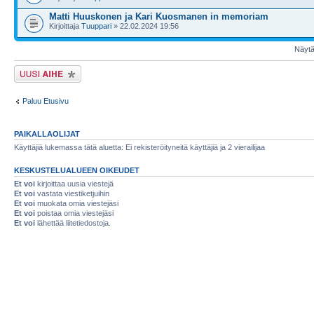
Matti Huuskonen ja Kari Kuosmanen in memoriam
Kirjoittaja
Tuuppari
» 22.02.2024 19:56
Näytä 
Lähetä uusi viesti
Paluu Etusivu
PAIKALLAOLIJAT
Käyttäjiä lukemassa tätä aluetta: Ei rekisteröityneitä käyttäjiä ja 2 vierailijaa
KESKUSTELUALUEEN OIKEUDET
Et voi
kirjoittaa uusia viestejä
Et voi
vastata viestiketjuihin
Et voi
muokata omia viestejäsi
Et voi
poistaa omia viestejäsi
Et voi
lähettää liitetiedostoja.