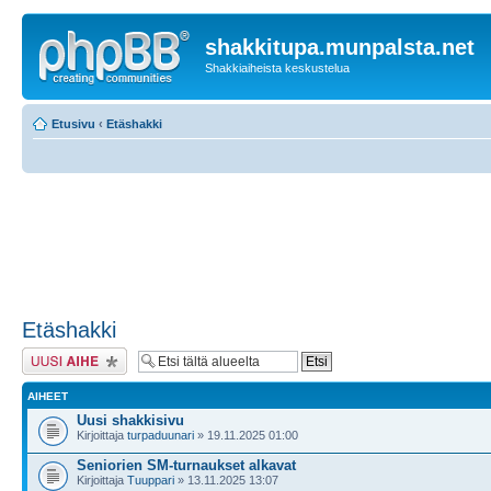
shakkitupa.munpalsta.net
Shakkiaiheista keskustelua
Etusivu
‹
Etäshakki
Etäshakki
Lähetä uusi viesti
AIHEET
Uusi shakkisivu
Kirjoittaja
turpaduunari
» 19.11.2025 01:00
Seniorien SM-turnaukset alkavat
Kirjoittaja
Tuuppari
» 13.11.2025 13:07