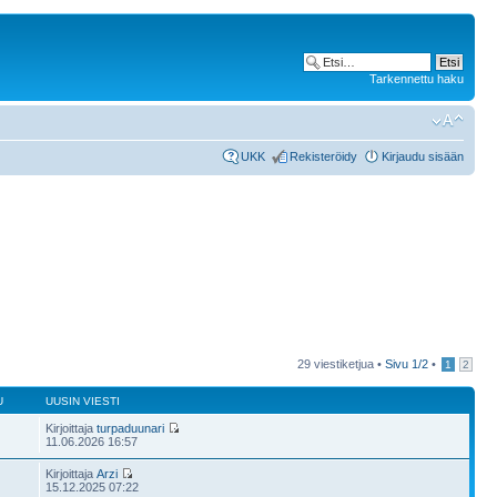
Tarkennettu haku
UKK
Rekisteröidy
Kirjaudu sisään
29 viestiketjua •
Sivu
1
/
2
•
1
2
U
UUSIN VIESTI
Kirjoittaja
turpaduunari
11.06.2026 16:57
Kirjoittaja
Arzi
15.12.2025 07:22