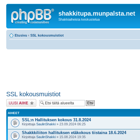
shakkitupa.munpalsta.net
Shakkiaiheista keskustelua
Etusivu
‹
SSL kokousmuistiot
SSL kokousmuistiot
Lähetä uusi viesti
AIHEET
SSL:n Hallituksen kokous 31.8.2024
Kirjoittaja
SaulinShakki
» 23.09.2024 06:25
Shakkkiliiton hallituksen etäkokous tiistaina 18.6.2024
Kirjoittaja
SaulinShakki
» 15.08.2024 19:35