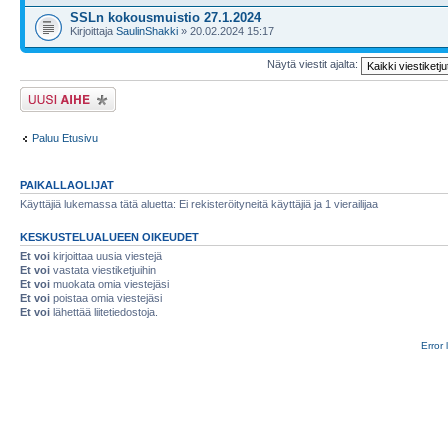
SSLn kokousmuistio 27.1.2024
Kirjoittaja
SaulinShakki
» 20.02.2024 15:17
Näytä viestit ajalta:
Lähetä uusi viesti
Paluu Etusivu
PAIKALLAOLIJAT
Käyttäjiä lukemassa tätä aluetta: Ei rekisteröityneitä käyttäjiä ja 1 vierailijaa
KESKUSTELUALUEEN OIKEUDET
Et voi
kirjoittaa uusia viestejä
Et voi
vastata viestiketjuihin
Et voi
muokata omia viestejäsi
Et voi
poistaa omia viestejäsi
Et voi
lähettää liitetiedostoja.
Error 