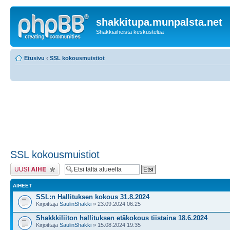
shakkitupa.munpalsta.net
Shakkiaiheista keskustelua
Etusivu
‹
SSL kokousmuistiot
SSL kokousmuistiot
Lähetä uusi viesti
AIHEET
SSL:n Hallituksen kokous 31.8.2024
Kirjoittaja
SaulinShakki
» 23.09.2024 06:25
Shakkkiliiton hallituksen etäkokous tiistaina 18.6.2024
Kirjoittaja
SaulinShakki
» 15.08.2024 19:35