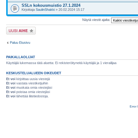
SSLn kokousmuistio 27.1.2024
Kirjoittaja
SaulinShakki
» 20.02.2024 15:17
Näytä viestit ajalta:
Lähetä uusi viesti
Paluu Etusivu
PAIKALLAOLIJAT
Käyttäjiä lukemassa tätä aluetta: Ei rekisteröityneitä käyttäjiä ja 1 vierailijaa
KESKUSTELUALUEEN OIKEUDET
Et voi
kirjoittaa uusia viestejä
Et voi
vastata viestiketjuihin
Et voi
muokata omia viestejäsi
Et voi
poistaa omia viestejäsi
Et voi
lähettää liitetiedostoja.
Error 