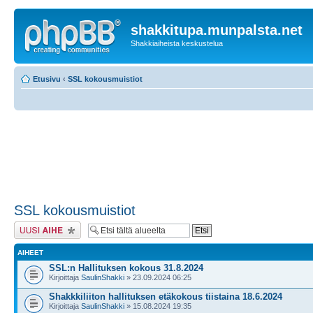
shakkitupa.munpalsta.net
Shakkiaiheista keskustelua
Etusivu
‹
SSL kokousmuistiot
SSL kokousmuistiot
Lähetä uusi viesti
AIHEET
SSL:n Hallituksen kokous 31.8.2024
Kirjoittaja
SaulinShakki
» 23.09.2024 06:25
Shakkkiliiton hallituksen etäkokous tiistaina 18.6.2024
Kirjoittaja
SaulinShakki
» 15.08.2024 19:35