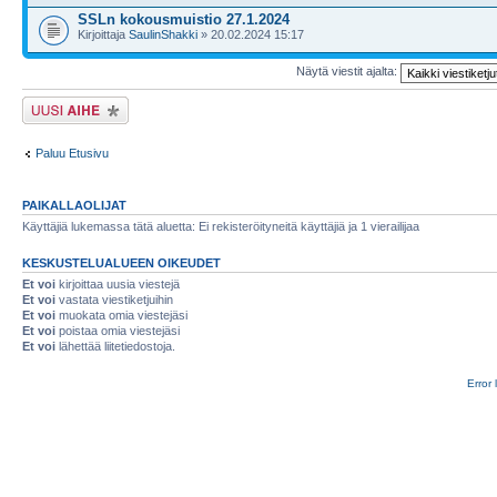
SSLn kokousmuistio 27.1.2024
Kirjoittaja
SaulinShakki
» 20.02.2024 15:17
Näytä viestit ajalta:
Lähetä uusi viesti
Paluu Etusivu
PAIKALLAOLIJAT
Käyttäjiä lukemassa tätä aluetta: Ei rekisteröityneitä käyttäjiä ja 1 vierailijaa
KESKUSTELUALUEEN OIKEUDET
Et voi
kirjoittaa uusia viestejä
Et voi
vastata viestiketjuihin
Et voi
muokata omia viestejäsi
Et voi
poistaa omia viestejäsi
Et voi
lähettää liitetiedostoja.
Error 