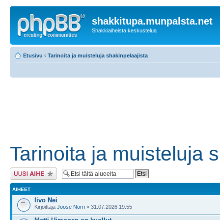
shakkitupa.munpalsta.net
Shakkiaiheista keskustelua
Etusivu
‹
Tarinoita ja muisteluja shakinpelaajista
Tarinoita ja muisteluja 
Lähetä uusi viesti
AIHEET
Iivo Nei
Kirjoittaja
Joose Norri
» 31.07.2026 19:55