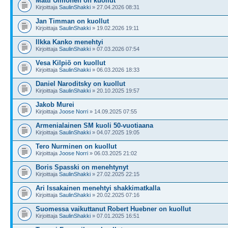
Matti Uimonen on kuollut
Kirjoittaja
SaulinShakki
» 27.04.2026 08:31
Jan Timman on kuollut
Kirjoittaja
SaulinShakki
» 19.02.2026 19:11
Ilkka Kanko menehtyi
Kirjoittaja
SaulinShakki
» 07.03.2026 07:54
Vesa Kilpiö on kuollut
Kirjoittaja
SaulinShakki
» 06.03.2026 18:33
Daniel Naroditsky on kuollut
Kirjoittaja
SaulinShakki
» 20.10.2025 19:57
Jakob Murei
Kirjoittaja
Joose Norri
» 14.09.2025 07:55
Armenialainen SM kuoli 50-vuotiaana
Kirjoittaja
SaulinShakki
» 04.07.2025 19:05
Tero Nurminen on kuollut
Kirjoittaja
Joose Norri
» 06.03.2025 21:02
Boris Spasski on menehtynyt
Kirjoittaja
SaulinShakki
» 27.02.2025 22:15
Ari Issakainen menehtyi shakkimatkalla
Kirjoittaja
SaulinShakki
» 20.02.2025 07:16
Suomessa vaikuttanut Robert Huebner on kuollut
Kirjoittaja
SaulinShakki
» 07.01.2025 16:51