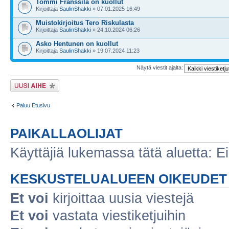
Tommi Franssila on kuollut
Kirjoittaja
SaulinShakki
» 07.01.2025 16:49
Muistokirjoitus Tero Riskulasta
Kirjoittaja
SaulinShakki
» 24.10.2024 06:26
Asko Hentunen on kuollut
Kirjoittaja
SaulinShakki
» 19.07.2024 11:23
Näytä viestit ajalta:
Lähetä uusi viesti
Paluu Etusivu
PAIKALLAOLIJAT
Käyttäjiä lukemassa tätä aluetta: Ei r
KESKUSTELUALUEEN OIKEUDET
Et voi
kirjoittaa uusia viestejä
Et voi
vastata viestiketjuihin