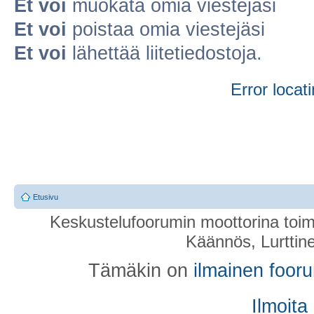
Et voi
muokata omia viestejäsi
Et voi
poistaa omia viestejäsi
Et voi
lähettää liitetiedostoja.
Error locati
Etusivu
Keskustelufoorumin moottorina toim
Käännös, Lurttin
Tämäkin on
ilmainen foor
Ilmoita