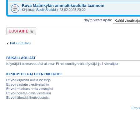
Kuva Matinkylän ammattikoululta taannoin
Kirjoittaja
SaulinShakki
» 23.02.2025 23:22
Näytä viestit ajalta:
Lähetä uusi viesti
Paluu Etusivu
PAIKALLAOLIJAT
Käyttäjiä lukemassa tätä aluetta: Ei rekisteröityneitä käyttäjiä ja 1 vierailijaa
KESKUSTELUALUEEN OIKEUDET
Et voi
kirjoittaa uusia viestejä
Et voi
vastata viestiketjuihin
Et voi
muokata omia viestejäsi
Et voi
poistaa omia viestejäsi
Et voi
lähettää liitetiedostoja.
Error 