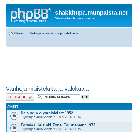
shakkitupa.munpalsta.net
Shakkiaiheista keskustelua
Etusivu
‹
Vanhoja muisteluitä ja valokuvia
Vanhoja muisteluitä ja valokuvia
Lähetä uusi viesti
AIHEET
Helsingin olympialaiset 1952
Kirjoittaja
SaulinShakki
» 10.05.2026 06:34
Forssa / Helsinki Zonal Tournament 1972
Kirjoittaja
SaulinShakki
» 25.01.2026 17:35