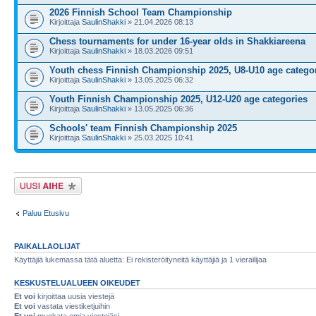
2026 Finnish School Team Championship
Kirjoittaja
SaulinShakki
» 21.04.2026 08:13
Chess tournaments for under 16-year olds in Shakkiareena
Kirjoittaja
SaulinShakki
» 18.03.2026 09:51
Youth chess Finnish Championship 2025, U8-U10 age catego
Kirjoittaja
SaulinShakki
» 13.05.2025 06:32
Youth Finnish Championship 2025, U12-U20 age categories
Kirjoittaja
SaulinShakki
» 13.05.2025 06:36
Schools' team Finnish Championship 2025
Kirjoittaja
SaulinShakki
» 25.03.2025 10:41
Lähetä uusi viesti
Paluu Etusivu
PAIKALLAOLIJAT
Käyttäjiä lukemassa tätä aluetta: Ei rekisteröityneitä käyttäjiä ja 1 vierailijaa
KESKUSTELUALUEEN OIKEUDET
Et voi
kirjoittaa uusia viestejä
Et voi
vastata viestiketjuihin
Et voi
muokata omia viestejäsi