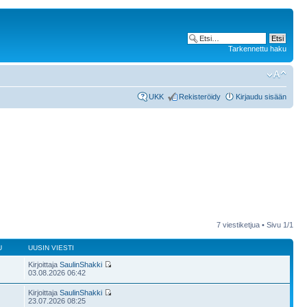
Tarkennettu haku
UKK
Rekisteröidy
Kirjaudu sisään
7 viestiketjua • Sivu
1
/
1
U
UUSIN VIESTI
Kirjoittaja
SaulinShakki
03.08.2026 06:42
Kirjoittaja
SaulinShakki
23.07.2026 08:25