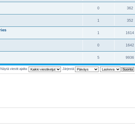
0
362
1
352
ries
1
1614
0
1642
5
9936
Näytä viestit ajalta:
Järjestä