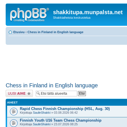
shakkitupa.munpalsta.net
Shakkiaiheista keskustelua
Etusivu
‹
Chess in Finland in English language
Chess in Finland in English language
Lähetä uusi viesti
AIHEET
Rapid Chess Finnish Championship (HSL, Aug. 30)
Kirjoittaja
SaulinShakki
» 03.08.2026 06:42
Finnish Youth U16 Team Chess Championship
Kirjoittaja
SaulinShakki
» 23.07.2026 08:25