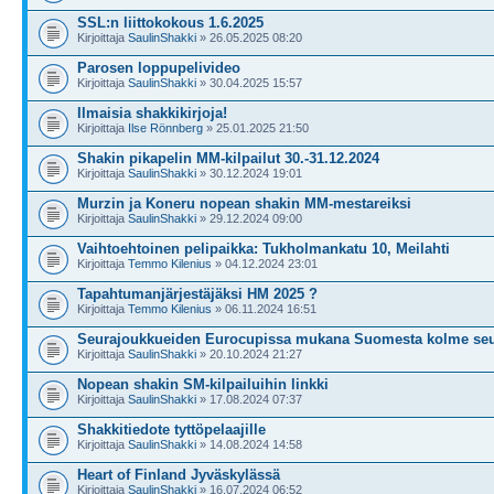
SSL:n liittokokous 1.6.2025
Kirjoittaja
SaulinShakki
» 26.05.2025 08:20
Parosen loppupelivideo
Kirjoittaja
SaulinShakki
» 30.04.2025 15:57
Ilmaisia shakkikirjoja!
Kirjoittaja
Ilse Rönnberg
» 25.01.2025 21:50
Shakin pikapelin MM-kilpailut 30.-31.12.2024
Kirjoittaja
SaulinShakki
» 30.12.2024 19:01
Murzin ja Koneru nopean shakin MM-mestareiksi
Kirjoittaja
SaulinShakki
» 29.12.2024 09:00
Vaihtoehtoinen pelipaikka: Tukholmankatu 10, Meilahti
Kirjoittaja
Temmo Kilenius
» 04.12.2024 23:01
Tapahtumanjärjestäjäksi HM 2025 ?
Kirjoittaja
Temmo Kilenius
» 06.11.2024 16:51
Seurajoukkueiden Eurocupissa mukana Suomesta kolme se
Kirjoittaja
SaulinShakki
» 20.10.2024 21:27
Nopean shakin SM-kilpailuihin linkki
Kirjoittaja
SaulinShakki
» 17.08.2024 07:37
Shakkitiedote tyttöpelaajille
Kirjoittaja
SaulinShakki
» 14.08.2024 14:58
Heart of Finland Jyväskylässä
Kirjoittaja
SaulinShakki
» 16.07.2024 06:52