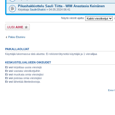
Pikashakkiottelu Sauli Tiitta - WIM Anastasia Keinänen
Kirjoittaja
SaulinShakki
» 04.05.2024 06:41
Näytä viestit ajalta:
Lähetä uusi viesti
Paluu Etusivu
PAIKALLAOLIJAT
Käyttäjiä lukemassa tätä aluetta: Ei rekisteröityneitä käyttäjiä ja 1 vierailijaa
KESKUSTELUALUEEN OIKEUDET
Et voi
kirjoittaa uusia viestejä
Et voi
vastata viestiketjuihin
Et voi
muokata omia viestejäsi
Et voi
poistaa omia viestejäsi
Et voi
lähettää liitetiedostoja.
Error 