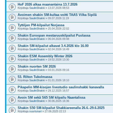
HoF 2026 alkaa maanantaina 13.7.2026
Kirjoittaja
SaulinShakki
» 13.07.2026 08:53
Avoimen shakin SM-kultaa voitti TAAS Vilka Sipilä
Kirjoittaja
SaulinShakki
» 09.07.2026 11:19
Tyttöjen PM-kilpailut Norjassa
Kirjoittaja
SaulinShakki
» 25.04.2026 22:02
Shakin Euroopan mestaruuskilpailut Puolassa
Kirjoittaja
SaulinShakki
» 06.04.2026 09:48
Shakin SM-kilpailut alkavat 3.4.2026 klo 16.00
Kirjoittaja
SaulinShakki
» 02.04.2026 16:49
Shakin ESM Assembly Winter 2026
Kirjoittaja
SaulinShakki
» 19.02.2026 13:30
Shakin nuorten SM 2026
Kirjoittaja
SaulinShakki
» 03.01.2026 09:16
53. Rilton Tukolmassa
Kirjoittaja
SaulinShakki
» 01.01.2026 18:10
Pikapelin MM-kisojen livestudio saulinshakki kanavalla
Kirjoittaja
SaulinShakki
» 29.12.2025 16:57
Avoin SM sekä S65 SM kilpailu Naantalissa
Kirjoittaja
SaulinShakki
» 30.06.2025 16:36
Shakin S50 SM-kilpailut Shakkiareenalla 26.6.-29.6.2025
Kirjoittaja
suurtunari
» 27.06.2025 22:13