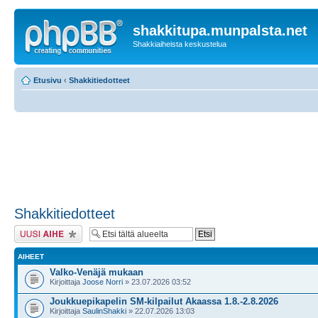
shakkitupa.munpalsta.net
Shakkiaiheista keskustelua
Etusivu
‹
Shakkitiedotteet
Shakkitiedotteet
Lähetä uusi viesti
AIHEET
Valko-Venäjä mukaan
Kirjoittaja
Joose Norri
» 23.07.2026 03:52
Joukkuepikapelin SM-kilpailut Akaassa 1.8.-2.8.2026
Kirjoittaja
SaulinShakki
» 22.07.2026 13:03