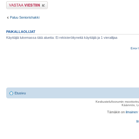
Lähetä vastaus
Paluu Seniorishakki
PAIKALLAOLIJAT
Käyttäjiä lukemassa tätä aluetta: Ei rekisteröityneitä käyttäjiä ja 1 vierailijaa
Error 
Etusivu
Keskustelufoorumin moottorina
Käännös, Lu
Tämäkin on
ilmainen
Il