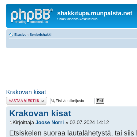
shakkitupa.munpalsta.net
Shakkiaiheista keskustelua
Etusivu
‹
Seniorishakki
Krakovan kisat
Lähetä vastaus
Krakovan kisat
Kirjoittaja
Joose Norri
» 02.07.2024 14:12
Etsiskelen suoraa lautalähetystä, tai siis k