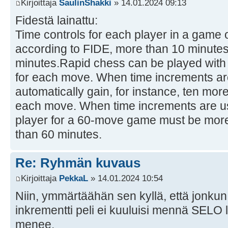
Kirjoittaja
SaulinShakki
» 14.01.2024 09:13
Fidestä lainattu:
Time controls for each player in a game 
according to FIDE, more than 10 minutes
minutes.Rapid chess can be played with 
for each move. When time increments ar
automatically gain, for instance, ten mor
each move. When time increments are use
player for a 60-move game must be more
than 60 minutes.
Re: Ryhmän kuvaus
Kirjoittaja
PekkaL
» 14.01.2024 10:54
Niin, ymmärtäähän sen kyllä, että jonkun
inkrementti peli ei kuuluisi mennä SELO 
menee.