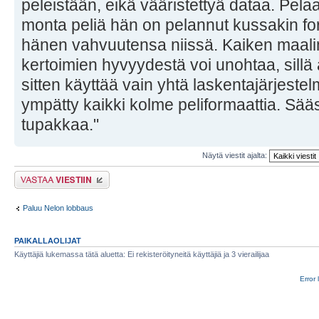
peleistään, eikä vääristettyä dataa. Pela
monta peliä hän on pelannut kussakin fo
hänen vahvuutensa niissä. Kaiken maali
kertoimien hyvyydestä voi unohtaa, sillä
sitten käyttää vain yhtä laskentajärjeste
ympätty kaikki kolme peliformaattia. Sääst
tupakkaa."
Näytä viestit ajalta:
Lähetä vastaus
Paluu Nelon lobbaus
PAIKALLAOLIJAT
Käyttäjiä lukemassa tätä aluetta: Ei rekisteröityneitä käyttäjiä ja 3 vierailijaa
Error 