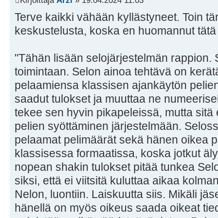
Kirjoittaja
Arzi
» 19.04.2024 11:03
Terve kaikki vähään kyllästyneet. Toin tä
keskustelusta, koska en huomannut tätä 
"Tähän lisään selojärjestelmän rappion. 
toimintaan. Selon ainoa tehtävä on kerät
pelaamiensa klassisen ajankäytön pelien
saadut tulokset ja muuttaa ne numeerise
tekee sen hyvin pikapeleissä, mutta sitä
pelien syöttäminen järjestelmään. Selos
pelaamat pelimäärät sekä hänen oikea 
klassisessa formaatissa, koska jotkut äly
nopean shakin tulokset pitää tunkea Sel
siksi, että ei viitsitä kuluttaa aikaa kol
Nelon, luontiin. Laiskuutta siis. Mikäli j
hänellä on myös oikeus saada oikeat tie