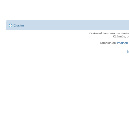
Etusivu
Keskustelufoorumin moottorina
Käännös, Lu
Tämäkin on
ilmainen
Il