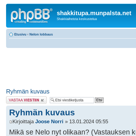
shakkitupa.munpalsta.net
Shakkiaiheista keskustelua
Etusivu
‹
Nelon lobbaus
Ryhmän kuvaus
Lähetä vastaus
Ryhmän kuvaus
Kirjoittaja
Joose Norri
» 13.01.2024 05:55
Mikä se Nelo nyt olikaan? (Vastauksen ku