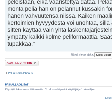
peleistään, eikä vääristettyä dataa. Pela
monta peliä hän on pelannut kussakin fo
hänen vahvuutensa niissä. Kaiken maali
kertoimien hyvyydestä voi unohtaa, sillä
sitten käyttää vain yhtä laskentajärjeste
ympätty kaikki kolme peliformaattia. Sääst
tupakkaa."
Näytä viestit ajalta:
Lähetä vastaus
Paluu Nelon lobbaus
PAIKALLAOLIJAT
Käyttäjiä lukemassa tätä aluetta: Ei rekisteröityneitä käyttäjiä ja 1 vierailijaa
Error 