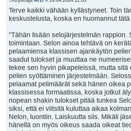
Kirjoittaja
Arzi
» 19.04.2024 11:03
Terve kaikki vähään kyllästyneet. Toin tä
keskustelusta, koska en huomannut tätä 
"Tähän lisään selojärjestelmän rappion. 
toimintaan. Selon ainoa tehtävä on kerät
pelaamiensa klassisen ajankäytön pelien
saadut tulokset ja muuttaa ne numeerise
tekee sen hyvin pikapeleissä, mutta sitä
pelien syöttäminen järjestelmään. Selos
pelaamat pelimäärät sekä hänen oikea 
klassisessa formaatissa, koska jotkut äly
nopean shakin tulokset pitää tunkea Sel
siksi, että ei viitsitä kuluttaa aikaa kol
Nelon, luontiin. Laiskuutta siis. Mikäli j
hänellä on myös oikeus saada oikeat tie