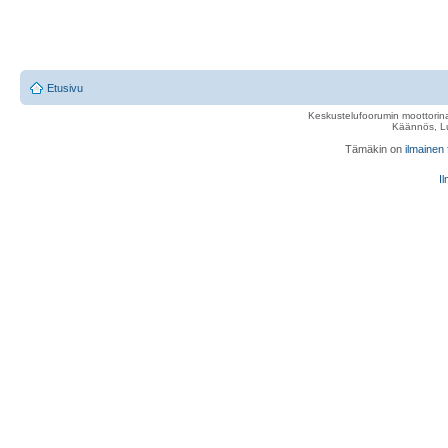
Etusivu
Keskustelufoorumin moottorina
Käännös, Lu
Tämäkin on
ilmainen
Il