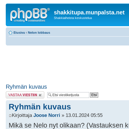
shakkitupa.munpalsta.net
Shakkiaiheista keskustelua
Etusivu
‹
Nelon lobbaus
Ryhmän kuvaus
Lähetä vastaus
Ryhmän kuvaus
Kirjoittaja
Joose Norri
» 13.01.2024 05:55
Mikä se Nelo nyt olikaan? (Vastauksen ku