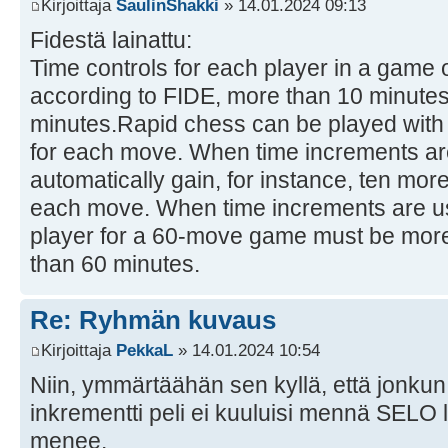
Kirjoittaja
SaulinShakki
» 14.01.2024 09:13
Fidestä lainattu:
Time controls for each player in a game 
according to FIDE, more than 10 minutes
minutes.Rapid chess can be played with 
for each move. When time increments ar
automatically gain, for instance, ten mor
each move. When time increments are use
player for a 60-move game must be more
than 60 minutes.
Re: Ryhmän kuvaus
Kirjoittaja
PekkaL
» 14.01.2024 10:54
Niin, ymmärtäähän sen kyllä, että jonkun
inkrementti peli ei kuuluisi mennä SELO 
menee.