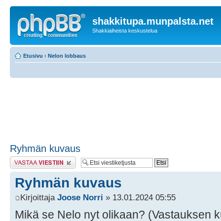
shakkitupa.munpalsta.net
Shakkiaiheista keskustelua
Etusivu
‹
Nelon lobbaus
Ryhmän kuvaus
Lähetä vastaus
Ryhmän kuvaus
Kirjoittaja
Joose Norri
» 13.01.2024 05:55
Mikä se Nelo nyt olikaan? (Vastauksen ku