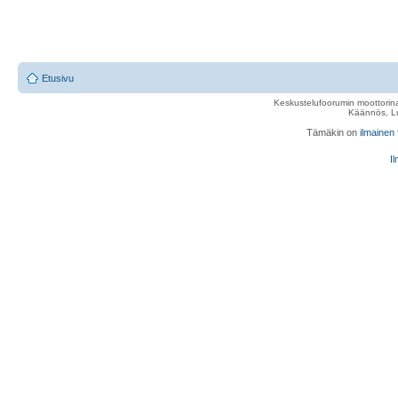
Etusivu
Keskustelufoorumin moottorina
Käännös, Lu
Tämäkin on
ilmainen
Il