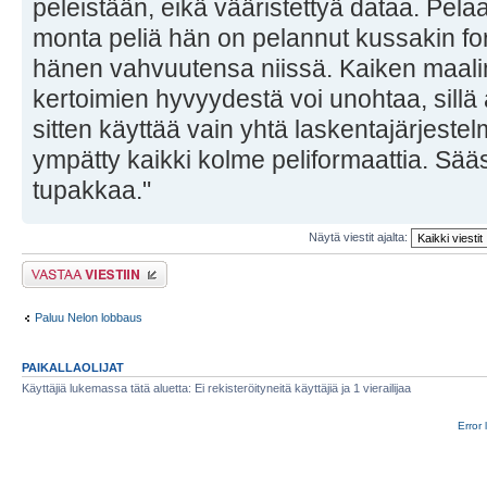
peleistään, eikä vääristettyä dataa. Pela
monta peliä hän on pelannut kussakin fo
hänen vahvuutensa niissä. Kaiken maali
kertoimien hyvyydestä voi unohtaa, sillä
sitten käyttää vain yhtä laskentajärjeste
ympätty kaikki kolme peliformaattia. Sääst
tupakkaa."
Näytä viestit ajalta:
Lähetä vastaus
Paluu Nelon lobbaus
PAIKALLAOLIJAT
Käyttäjiä lukemassa tätä aluetta: Ei rekisteröityneitä käyttäjiä ja 1 vierailijaa
Error 