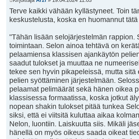
Kirjoittaja
Arzi
» 19.04.2024 11:03
Terve kaikki vähään kyllästyneet. Toin tä
keskustelusta, koska en huomannut tätä 
"Tähän lisään selojärjestelmän rappion. 
toimintaan. Selon ainoa tehtävä on kerät
pelaamiensa klassisen ajankäytön pelien
saadut tulokset ja muuttaa ne numeerise
tekee sen hyvin pikapeleissä, mutta sitä
pelien syöttäminen järjestelmään. Selos
pelaamat pelimäärät sekä hänen oikea 
klassisessa formaatissa, koska jotkut äly
nopean shakin tulokset pitää tunkea Sel
siksi, että ei viitsitä kuluttaa aikaa kol
Nelon, luontiin. Laiskuutta siis. Mikäli j
hänellä on myös oikeus saada oikeat tie