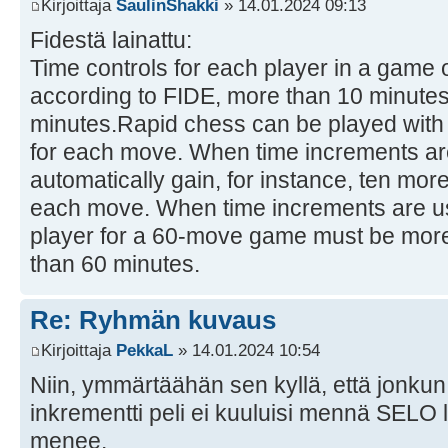
Kirjoittaja
SaulinShakki
» 14.01.2024 09:13
Fidestä lainattu:
Time controls for each player in a game 
according to FIDE, more than 10 minutes
minutes.Rapid chess can be played with 
for each move. When time increments ar
automatically gain, for instance, ten mor
each move. When time increments are use
player for a 60-move game must be more
than 60 minutes.
Re: Ryhmän kuvaus
Kirjoittaja
PekkaL
» 14.01.2024 10:54
Niin, ymmärtäähän sen kyllä, että jonkun
inkrementti peli ei kuuluisi mennä SELO 
menee.