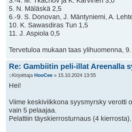
3.-4. M. Tkachov ja K. Karvinen 3,0
5. N. Mäläskä 2,5
6.-9. S. Donovan, J. Mäntyniemi, A. Lehte
10. K. Sawasdiras Tun 1,5
11. J. Aspiola 0,5
Tervetuloa mukaan taas ylihuomenna, 9.
Re: Gambiitin peli-illat Areenalla 
Kirjoittaja
HooCee
» 15.10.2024 13:55
Hei!
Viime keskiviikkona syysmyrsky verotti o
vain 5 pelaajaa.
Pelattiin täyskierrosturnaus (4 kierrosta).