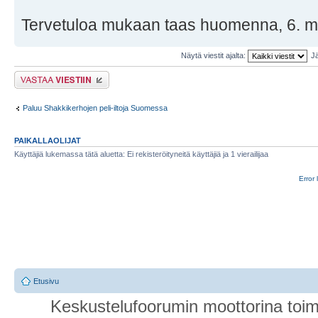
Tervetuloa mukaan taas huomenna, 6. m
Näytä viestit ajalta:
Jä
Lähetä vastaus
Paluu Shakkikerhojen peli-iltoja Suomessa
PAIKALLAOLIJAT
Käyttäjiä lukemassa tätä aluetta: Ei rekisteröityneitä käyttäjiä ja 1 vierailijaa
Error 
Etusivu
Keskustelufoorumin moottorina toim