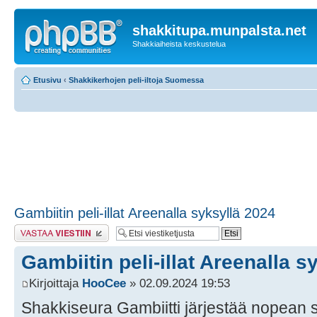
shakkitupa.munpalsta.net
Shakkiaiheista keskustelua
Etusivu
‹
Shakkikerhojen peli-iltoja Suomessa
Gambiitin peli-illat Areenalla syksyllä 2024
Lähetä vastaus
Gambiitin peli-illat Areenalla s
Kirjoittaja
HooCee
» 02.09.2024 19:53
Shakkiseura Gambiitti järjestää nopean sh