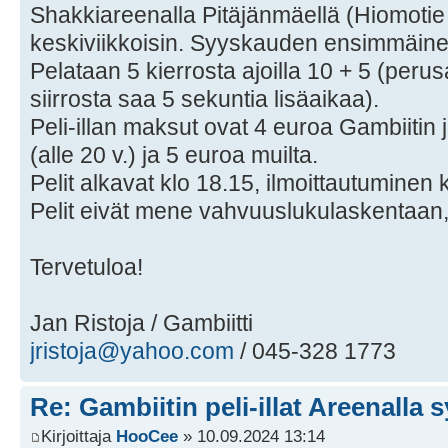
Shakkiareenalla Pitäjänmäellä (Hiomotie 
keskiviikkoisin. Syyskauden ensimmäinen
Pelataan 5 kierrosta ajoilla 10 + 5 (perus
siirrosta saa 5 sekuntia lisäaikaa).
Peli-illan maksut ovat 4 euroa Gambiitin j
(alle 20 v.) ja 5 euroa muilta.
Pelit alkavat klo 18.15, ilmoittautumine
Pelit eivät mene vahvuuslukulaskentaan, j
Tervetuloa!
Jan Ristoja / Gambiitti
jristoja@yahoo.com
/ 045-328 1773
Re: Gambiitin peli-illat Areenalla 
Kirjoittaja
HooCee
» 10.09.2024 13:14