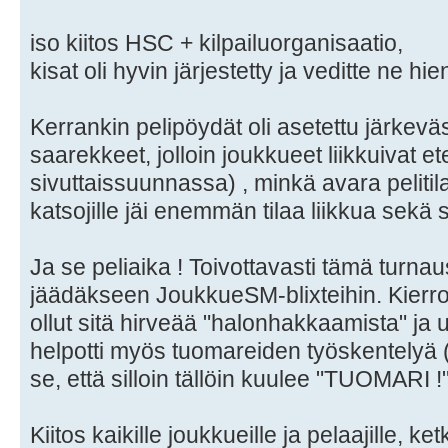
iso kiitos HSC + kilpailuorganisaatio,
kisat oli hyvin järjestetty ja veditte ne hien
Kerrankin pelipöydät oli asetettu järkeväs
saarekkeet, jolloin joukkueet liikkuivat 
sivuttaissuunnassa) , minkä avara pelitila 
katsojille jäi enemmän tilaa liikkua sekä 
Ja se peliaika ! Toivottavasti tämä turnaus 
jäädäkseen JoukkueSM-blixteihin. Kierrok
ollut sitä hirveää "halonhakkaamista" ja u
helpotti myös tuomareiden työskentelyä (
se, että silloin tällöin kuulee "TUOMARI 
Kiitos kaikille joukkueille ja pelaajille, k