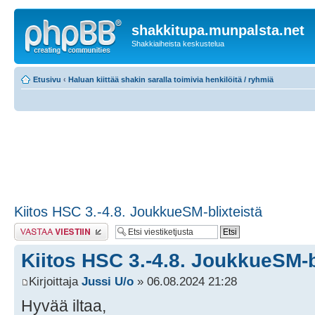
shakkitupa.munpalsta.net
Shakkiaiheista keskustelua
Etusivu
‹
Haluan kiittää shakin saralla toimivia henkilöitä / ryhmiä
Kiitos HSC 3.-4.8. JoukkueSM-blixteistä
Lähetä vastaus
Kiitos HSC 3.-4.8. JoukkueSM-b
Kirjoittaja
Jussi U/o
» 06.08.2024 21:28
Hyvää iltaa,