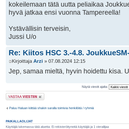
kokeilemaan tätä uutta peliaikaa Joukkue
hyvä jatkaa ensi vuonna Tampereella!
Ystävällisin terveisin,
Jussi U/o
Re: Kiitos HSC 3.-4.8. JoukkueSM-
Kirjoittaja
Arzi
» 07.08.2024 12:15
Jep, samaa mieltä, hyvin hoidettu kisa. Uu
Näytä viestit ajalta:
Lähetä vastaus
Paluu Haluan kiittää shakin saralla toimivia henkilöitä / ryhmiä
PAIKALLAOLIJAT
Käyttäjiä lukemassa tätä aluetta: Ei rekisteröityneitä käyttäjiä ja 1 vierailijaa