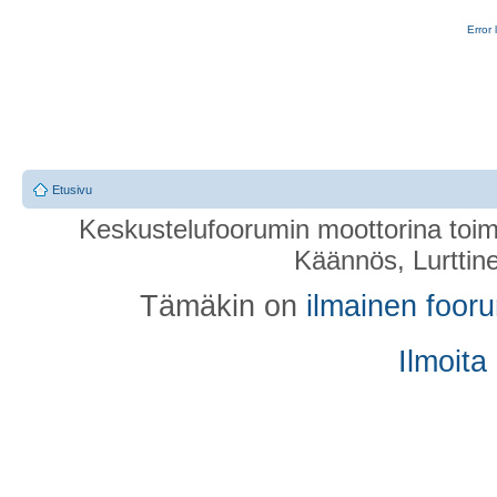
Error 
Etusivu
Keskustelufoorumin moottorina toim
Käännös, Lurttin
Tämäkin on
ilmainen foor
Ilmoita