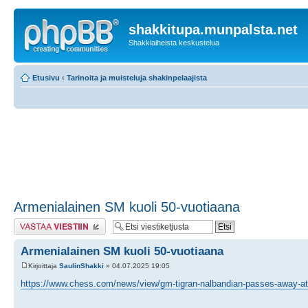
shakkitupa.munpalsta.net
Shakkiaiheista keskustelua
Etusivu
‹
Tarinoita ja muisteluja shakinpelaajista
Armenialainen SM kuoli 50-vuotiaana
Lähetä vastaus
Armenialainen SM kuoli 50-vuotiaana
Kirjoittaja
SaulinShakki
» 04.07.2025 19:05
https://www.chess.com/news/view/gm-tigran-nalbandian-passes-away-at