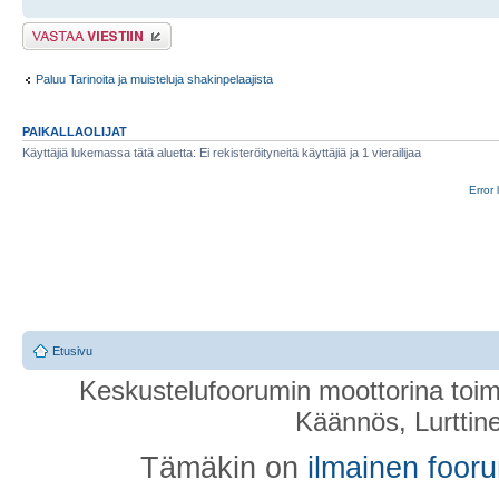
Lähetä vastaus
Paluu Tarinoita ja muisteluja shakinpelaajista
PAIKALLAOLIJAT
Käyttäjiä lukemassa tätä aluetta: Ei rekisteröityneitä käyttäjiä ja 1 vierailijaa
Error 
Etusivu
Keskustelufoorumin moottorina toim
Käännös, Lurttin
Tämäkin on
ilmainen foor