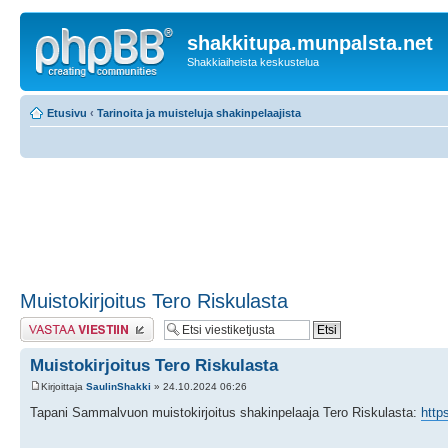
shakkitupa.munpalsta.net
Shakkiaiheista keskustelua
Etusivu
‹
Tarinoita ja muisteluja shakinpelaajista
Muistokirjoitus Tero Riskulasta
Lähetä vastaus
Muistokirjoitus Tero Riskulasta
Kirjoittaja
SaulinShakki
» 24.10.2024 06:26
Tapani Sammalvuon muistokirjoitus shakinpelaaja Tero Riskulasta:
http