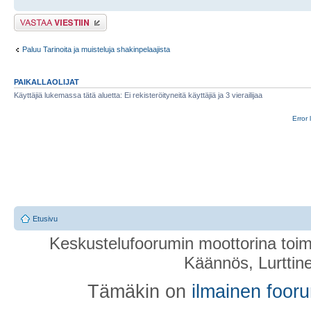
Lähetä vastaus
Paluu Tarinoita ja muisteluja shakinpelaajista
PAIKALLAOLIJAT
Käyttäjiä lukemassa tätä aluetta: Ei rekisteröityneitä käyttäjiä ja 3 vierailijaa
Error 
Etusivu
Keskustelufoorumin moottorina toim
Käännös, Lurttin
Tämäkin on
ilmainen foor