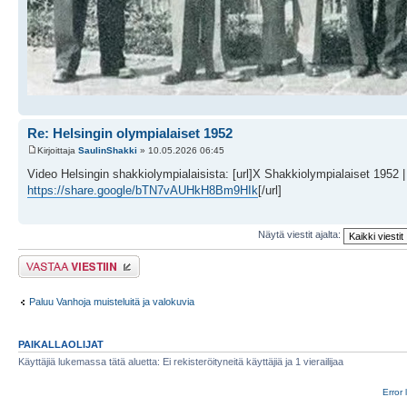
Re: Helsingin olympialaiset 1952
Kirjoittaja
SaulinShakki
» 10.05.2026 06:45
Video Helsingin shakkiolympialaisista: [url]X Shakkiolympialaiset 1952 
https://share.google/bTN7vAUHkH8Bm9HIk
[/url]
Näytä viestit ajalta:
Lähetä vastaus
Paluu Vanhoja muisteluitä ja valokuvia
PAIKALLAOLIJAT
Käyttäjiä lukemassa tätä aluetta: Ei rekisteröityneitä käyttäjiä ja 1 vierailijaa
Error 