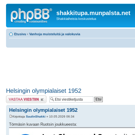
shakkitupa.munpalsta.net
Shakkiaiheista keskustelua
Etusivu
‹
Vanhoja muisteluitä ja valokuvia
Helsingin olympialaiset 1952
Lähetä vastaus
Helsingin olympialaiset 1952
Kirjoittaja
SaulinShakki
» 10.05.2026 06:34
Törmäsin kuvaan Ruotsin joukkueesta: