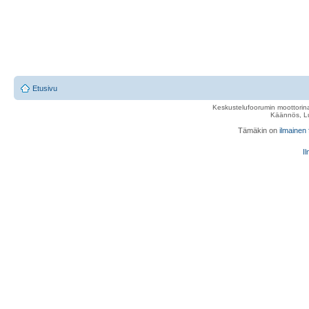
Etusivu
Keskustelufoorumin moottorina
Käännös, Lu
Tämäkin on
ilmainen
Il