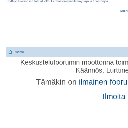
Käyttäjiä lukemassa tätä aluetta: Ei rekisteröityneitä käyttäjiä ja 1 vierailijaa
Error 
Etusivu
Keskustelufoorumin moottorina toim
Käännös, Lurttin
Tämäkin on
ilmainen foor
Ilmoita