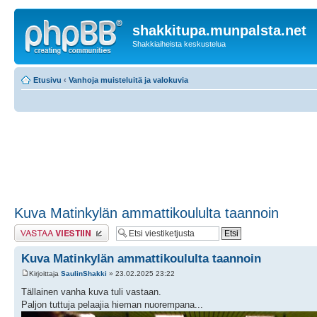
shakkitupa.munpalsta.net
Shakkiaiheista keskustelua
Etusivu
‹
Vanhoja muisteluitä ja valokuvia
Kuva Matinkylän ammattikoululta taannoin
Lähetä vastaus
Kuva Matinkylän ammattikoululta taannoin
Kirjoittaja
SaulinShakki
» 23.02.2025 23:22
Tällainen vanha kuva tuli vastaan.
Paljon tuttuja pelaajia hieman nuorempana...