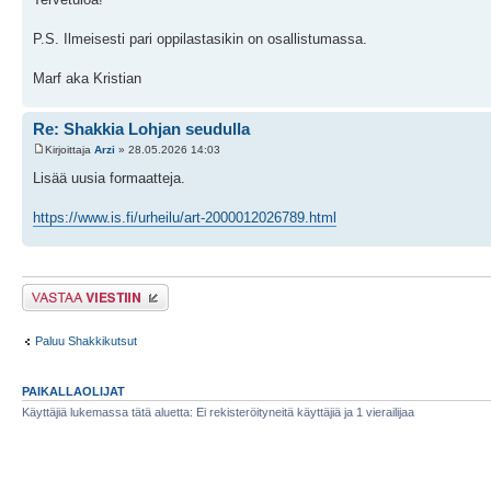
P.S. Ilmeisesti pari oppilastasikin on osallistumassa.
Marf aka Kristian
Re: Shakkia Lohjan seudulla
Kirjoittaja
Arzi
» 28.05.2026 14:03
Lisää uusia formaatteja.
https://www.is.fi/urheilu/art-2000012026789.html
Lähetä vastaus
Paluu Shakkikutsut
PAIKALLAOLIJAT
Käyttäjiä lukemassa tätä aluetta: Ei rekisteröityneitä käyttäjiä ja 1 vierailijaa