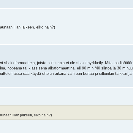
aunaan illan jälkeen, eikö näin?)
shakkiformaatteja, joista hulluimpia ei ole shakkinyrkkeily. Mitä jos lisätää
tinä, nopeana tai klassisena aikaformaattina, eli 90 min./40 siirtoa ja 30 minu
ttelemassa saa käydä ottelun aikana vain pari kertaa ja silloinkin tarkkailij
saunaan illan jälkeen, eikö näin?)