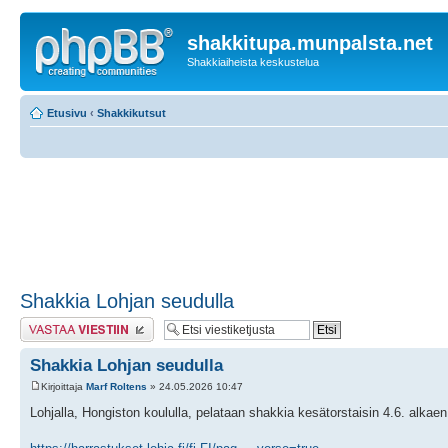
shakkitupa.munpalsta.net
Shakkiaiheista keskustelua
Etusivu
‹
Shakkikutsut
Shakkia Lohjan seudulla
Lähetä vastaus
Shakkia Lohjan seudulla
Kirjoittaja
Marf Roltens
» 24.05.2026 10:47
Lohjalla, Hongiston koululla, pelataan shakkia kesätorstaisin 4.6. alkaen