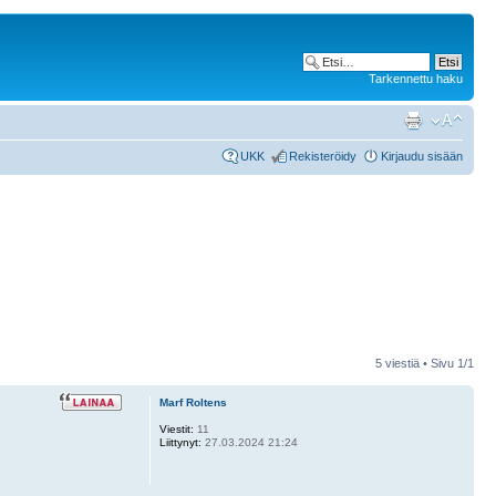
Tarkennettu haku
UKK
Rekisteröidy
Kirjaudu sisään
5 viestiä • Sivu
1
/
1
Marf Roltens
Viestit:
11
Liittynyt:
27.03.2024 21:24