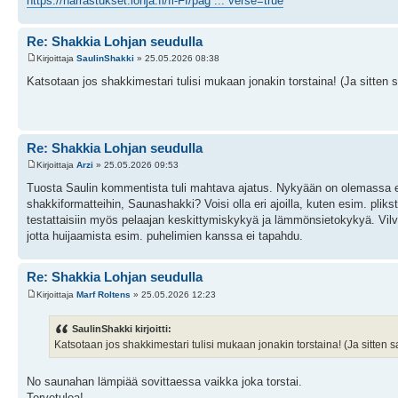
https://harrastukset.lohja.fi/fi-FI/pag ... verse=true
Re: Shakkia Lohjan seudulla
Kirjoittaja
SaulinShakki
» 25.05.2026 08:38
Katsotaan jos shakkimestari tulisi mukaan jonakin torstaina! (Ja sitten s
Re: Shakkia Lohjan seudulla
Kirjoittaja
Arzi
» 25.05.2026 09:53
Tuosta Saulin kommentista tuli mahtava ajatus. Nykyään on olemassa eri 
shakkiformatteihin, Saunashakki? Voisi olla eri ajoilla, kuten esim. pliks
testattaisiin myös pelaajan keskittymiskykyä ja lämmönsietokykyä. Vilvoi
jotta huijaamista esim. puhelimien kanssa ei tapahdu.
Re: Shakkia Lohjan seudulla
Kirjoittaja
Marf Roltens
» 25.05.2026 12:23
SaulinShakki kirjoitti:
Katsotaan jos shakkimestari tulisi mukaan jonakin torstaina! (Ja sitten 
No saunahan lämpiää sovittaessa vaikka joka torstai.
Tervetuloa!