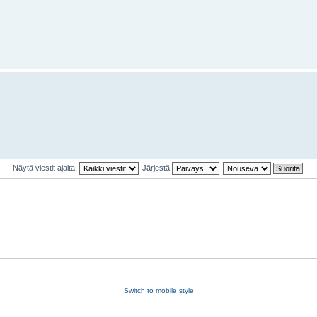
Näytä viestit ajalta:
Järjestä
Switch to mobile style