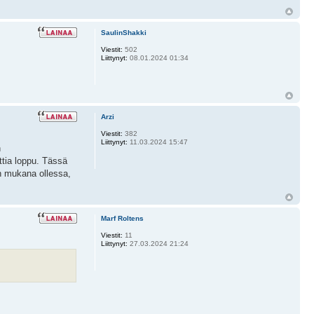
SaulinShakki
Viestit:
502
Liittynyt:
08.01.2024 01:34
Arzi
Viestit:
382
Liittynyt:
11.03.2024 15:47
n
uttia loppu. Tässä
an mukana ollessa,
Marf Roltens
Viestit:
11
Liittynyt:
27.03.2024 21:24