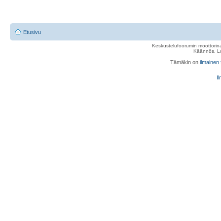
Etusivu
Keskustelufoorumin moottorina
Käännös, Lu
Tämäkin on
ilmainen
Il