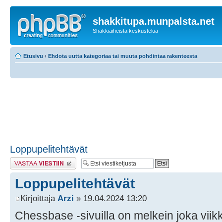
shakkitupa.munpalsta.net
Shakkiaiheista keskustelua
Etusivu
‹
Ehdota uutta kategoriaa tai muuta pohdintaa rakenteesta
Loppupelitehtävät
Lähetä vastaus
Loppupelitehtävät
Kirjoittaja
Arzi
» 19.04.2024 13:20
Chessbase -sivuilla on melkein joka viikk