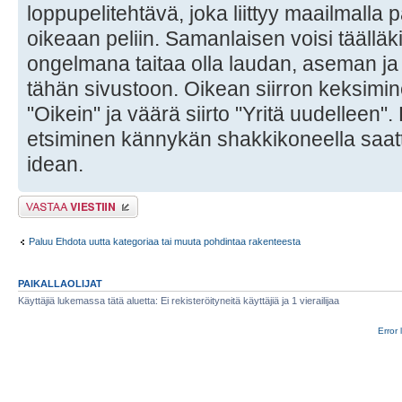
loppupelitehtävä, joka liittyy maailmalla
oikeaan peliin. Samanlaisen voisi täälläk
ongelmana taitaa olla laudan, aseman ja 
tähän sivustoon. Oikean siirron keksimi
"Oikein" ja väärä siirto "Yritä uudelleen".
etsiminen kännykän shakkikoneella saatt
idean.
Lähetä vastaus
Paluu Ehdota uutta kategoriaa tai muuta pohdintaa rakenteesta
PAIKALLAOLIJAT
Käyttäjiä lukemassa tätä aluetta: Ei rekisteröityneitä käyttäjiä ja 1 vierailijaa
Error 