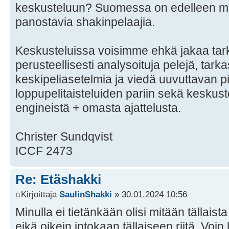
keskusteluun? Suomessa on edelleen m
panostavia shakinpelaajia.
Keskusteluissa voisimme ehkä jakaa tark
perusteellisesti analysoituja pelejä, tark
keskipeliasetelmia ja viedä uuvuttavan pi
loppupelitaisteluiden pariin sekä keskust
engineistä + omasta ajattelusta.
Christer Sundqvist
ICCF 2473
Re: Etäshakki
Kirjoittaja
SaulinShakki
» 30.01.2024 10:56
Minulla ei tietänkään olisi mitään tällaista
eikä oikein intokaan tällaiseen riitä. Voin