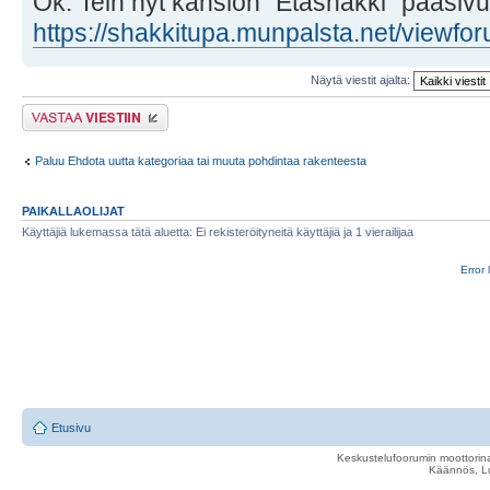
Ok. Tein nyt kansion "Etäshakki" pääsivul
https://shakkitupa.munpalsta.net/viewfo
Näytä viestit ajalta:
Lähetä vastaus
Paluu Ehdota uutta kategoriaa tai muuta pohdintaa rakenteesta
PAIKALLAOLIJAT
Käyttäjiä lukemassa tätä aluetta: Ei rekisteröityneitä käyttäjiä ja 1 vierailijaa
Error 
Etusivu
Keskustelufoorumin moottorina
Käännös, Lu