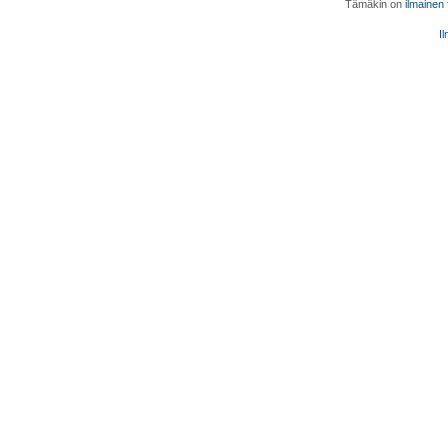
Tämäkin on
ilmainen
Il