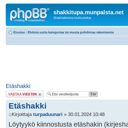
shakkitupa.munpalsta.net
Shakkiaiheista keskustelua
Etusivu
‹
Ehdota uutta kategoriaa tai muuta pohdintaa rakenteesta
Etäshakki
Lähetä vastaus
Etäshakki
Kirjoittaja
turpaduunari
» 30.01.2024 10:48
Löytyykö kiinnostusta etäshakin (kirjesh