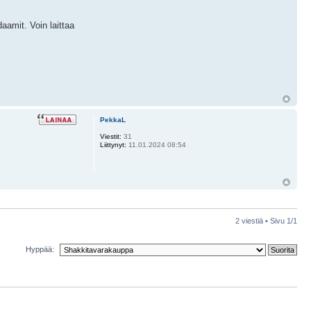
aamit. Voin laittaa
PekkaL
Viestit:
31
Liittynyt:
11.01.2024 08:54
2 viestiä • Sivu
1
/
1
Hyppää: