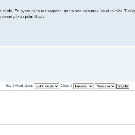
 ei ole. En pysty näitä testaamaan, mutta saa palauttaa jos ei toimisi. Tuplad
reenan pitkän pelin iltaan.
Näytä viestit ajalta:
Järjestä