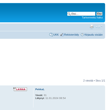
Tarkennettu haku
UKK
Rekisteröidy
Kirjaudu sisään
2 viestiä • Sivu
1
/
1
PekkaL
Viestit:
31
Liittynyt:
11.01.2024 08:54