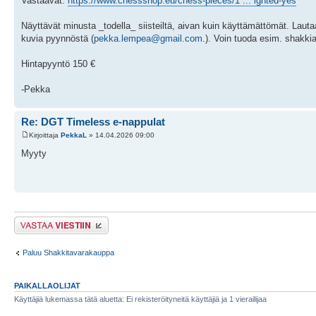
Vastaavat:
https://www.chessshop.eu/chess-pieces/1 ... ighted-yes
Näyttävät minusta _todella_ siisteiltä, aivan kuin käyttämättömät. Lautaa
kuvia pyynnöstä (
pekka.lempea@gmail.com
.). Voin tuoda esim. shakkia
Hintapyyntö 150 €
-Pekka
Re: DGT Timeless e-nappulat
Kirjoittaja
PekkaL
» 14.04.2026 09:00
Myyty
Lähetä vastaus
Paluu Shakkitavarakauppa
PAIKALLAOLIJAT
Käyttäjiä lukemassa tätä aluetta: Ei rekisteröityneitä käyttäjiä ja 1 vierailijaa