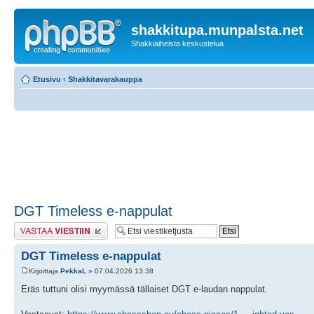
shakkitupa.munpalsta.net
Shakkiaiheista keskustelua
Etusivu
‹
Shakkitavarakauppa
DGT Timeless e-nappulat
Lähetä vastaus
DGT Timeless e-nappulat
Kirjoittaja
PekkaL
» 07.04.2026 13:38
Eräs tuttuni olisi myymässä tällaiset DGT e-laudan nappulat.